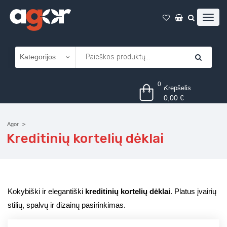
0
Krepšelis
0,00
€
Agor
Kreditinių kortelių dėklai
Kokybiški ir elegantiški
kreditinių kortelių dėklai
. Platus įvairių
stilių, spalvų ir dizainų pasirinkimas.