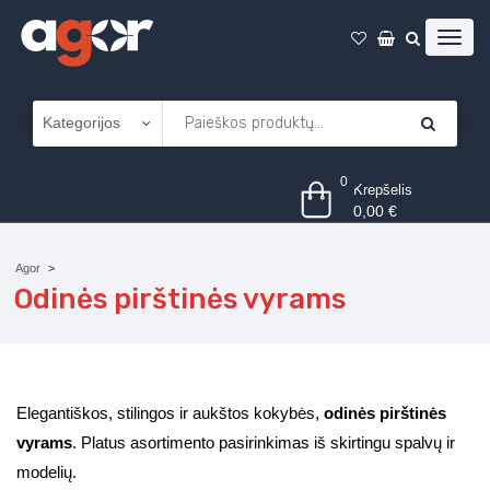
0
Krepšelis
0,00
€
Agor
Odinės pirštinės vyrams
Elegantiškos, stilingos ir aukštos kokybės,
odinės pirštinės
vyrams
. Platus asortimento pasirinkimas iš skirtingu spalvų ir
modelių.