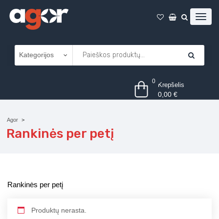
0
Krepšelis
0,00
€
Agor
Rankinės per petį
Rankinės per petį
Produktų nerasta.