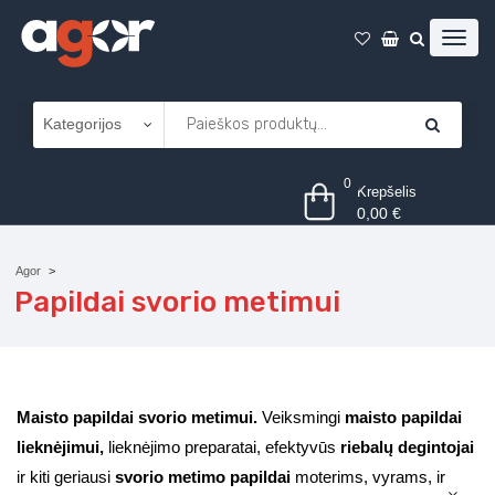
0
Krepšelis
0,00
€
Agor
Papildai svorio metimui
Maisto papildai svorio metimui.
Veiksmingi
maisto papildai
lieknėjimui,
lieknėjimo preparatai, efektyvūs
riebalų degintojai
ir kiti geriausi
svorio metimo papildai
moterims, vyrams, ir