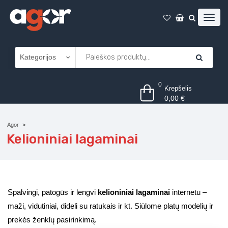
0
Krepšelis
0,00
€
Agor
Kelioniniai lagaminai
Spalvingi, patogūs ir lengvi
kelioniniai lagaminai
internetu –
maži, vidutiniai, dideli su ratukais ir kt. Siūlome platų modelių ir
prekės ženklų pasirinkimą.