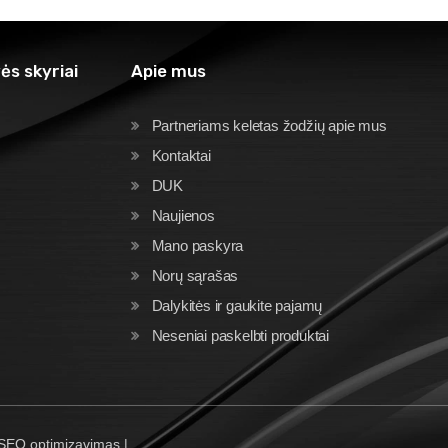
ės skyriai
Apie mus
Partneriams keletas žodžių apie mus
Kontaktai
DUK
Naujienos
Mano paskyra
Norų sąrašas
Dalykitės ir gaukite pajamų
Neseniai paskelbti produktai
 SEO optimizavimas |