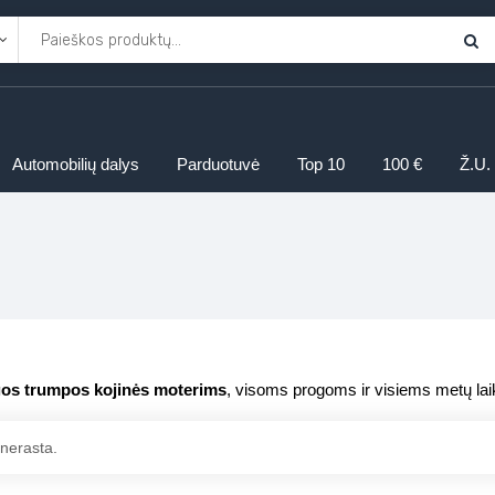
Automobilių dalys
Parduotuvė
Top 10
100 €
Ž.U.
ngos trumpos kojinės moterims
, visoms progoms ir visiems metų la
nerasta.