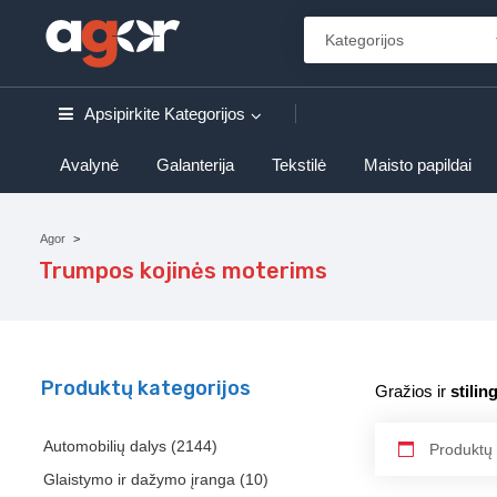
Apsipirkite
Kategorijos
Avalynė
Galanterija
Tekstilė
Maisto papildai
Agor
Trumpos kojinės moterims
Produktų kategorijos
Gražios ir
stili
Automobilių dalys
(2144)
Produktų 
Glaistymo ir dažymo įranga
(10)