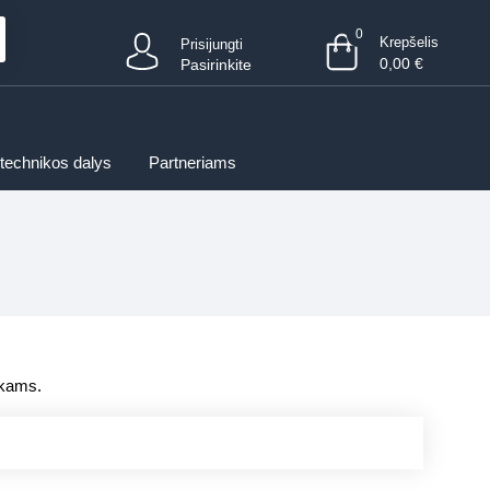
0
Krepšelis
Prisijungti
0,00
€
Pasirinkite
 technikos dalys
Partneriams
ikams.