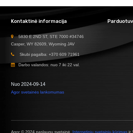
Kontaktinė informacija
Parduotuv
5830 E 2ND ST, STE 7000 #34746
Casper, WY 82609, Wyoming JAV
Skubi pagalba: +370 609 71961
Darbo valandos: nuo 7 iki 22 val.
Nuo 2024-09-14
Agor svetainės lankomumas
Agor © 2024 paslaugų svetainė.
Internetinių svetainių kūrimas
ir