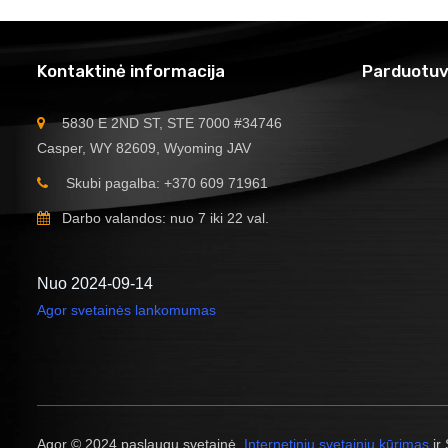
Kontaktinė informacija
Parduotuv
5830 E 2ND ST, STE 7000 #34746
Casper, WY 82609, Wyoming JAV
Skubi pagalba: +370 609 71961
Darbo valandos: nuo 7 iki 22 val.
Nuo 2024-09-14
Agor svetainės lankomumas
Agor © 2024 paslaugų svetainė.
Internetinių svetainių kūrimas
ir