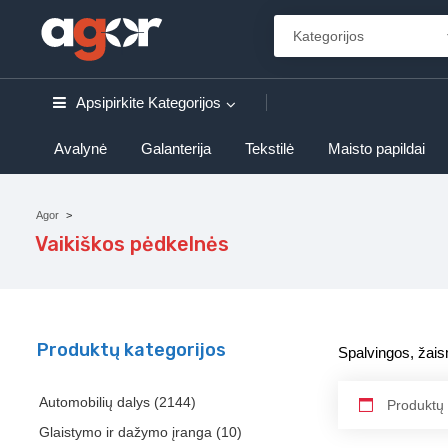
Apsipirkite
Kategorijos
Avalynė
Galanterija
Tekstilė
Maisto papildai
Agor
Vaikiškos pėdkelnės
Produktų kategorijos
Spalvingos, žais
Automobilių dalys
(2144)
Produktų 
Glaistymo ir dažymo įranga
(10)