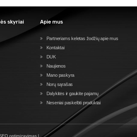
ės skyriai
Apie mus
Partneriams keletas žodžių apie mus
Kontaktai
DUK
Naujienos
Mano paskyra
Norų sąrašas
Dalykitės ir gaukite pajamų
Neseniai paskelbti produktai
 SEO optimizavimas |