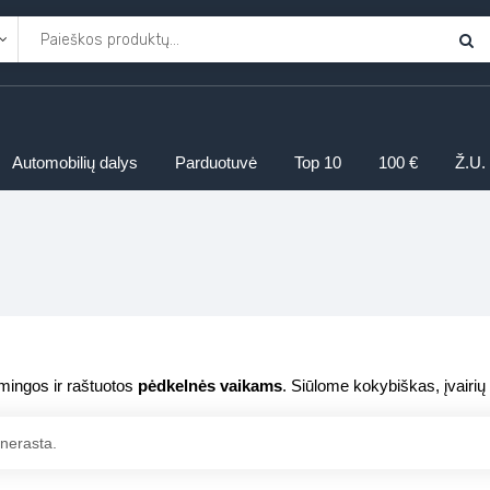
Automobilių dalys
Parduotuvė
Top 10
100 €
Ž.U.
mingos ir raštuotos
pėdkelnės vaikams
. Siūlome kokybiškas, įvairių
nerasta.