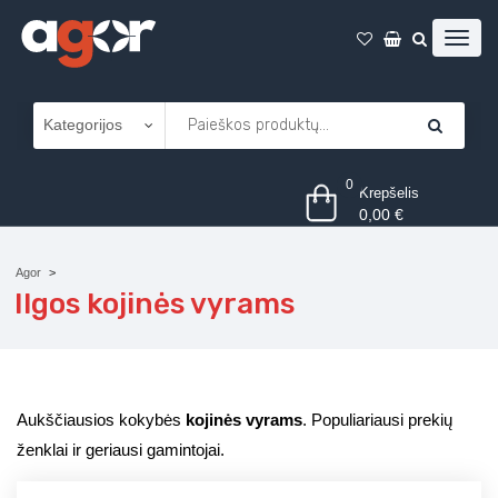
0
Krepšelis
0,00
€
Agor
Ilgos kojinės vyrams
Aukščiausios kokybės
kojinės vyrams
. Populiariausi prekių
ženklai ir geriausi gamintojai.