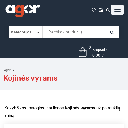
0
Krepšelis
0,00
€
Agor
Kojinės vyrams
Kokybiškos, patogios ir stilingos
kojinės vyrams
už patrauklią
kainą.