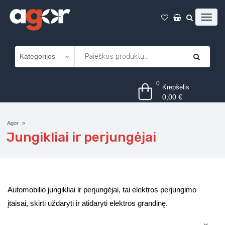
0
Krepšelis
0,00
€
Agor
Jungikliai ir perjungėjai
Automobilio jungikliai ir perjungėjai, tai elektros perjungimo
įtaisai, skirti uždaryti ir atidaryti elektros grandinę.