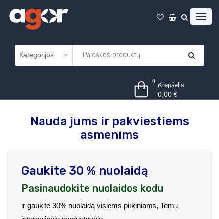
0
Krepšelis
0,00
€
Nauda jums ir pakviestiems
asmenims
Gaukite 30 % nuolaidą
Pasinaudokite nuolaidos kodu
ir gaukite 30% nuolaidą visiems pirkiniams, Temu
internetinėje parduotuvėje