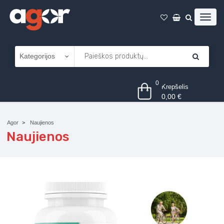
0
Krepšelis
0,00
€
Agor
Naujienos
Naujienos