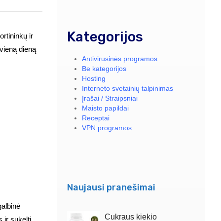
Kategorijos
ortininkų ir
kvieną dieną
Antivirusinės programos
Be kategorijos
Hosting
Interneto svetainių talpinimas
Įrašai / Straipsniai
Maisto papildai
Receptai
VPN programos
Naujausi pranešimai
galbinė
Cukraus kiekio
ir sukelti