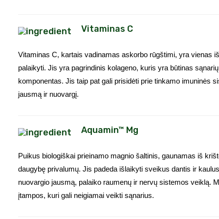
Vitaminas C
Vitaminas C, kartais vadinamas askorbo rūgštimi, yra vienas iš
palaikyti. Jis yra pagrindinis kolageno, kuris yra būtinas sąnarių
komponentas. Jis taip pat gali prisidėti prie tinkamo imuninės 
jausmą ir nuovargį.
Aquamin™ Mg
Puikus biologiškai prieinamo magnio šaltinis, gaunamas iš krišt
daugybę privalumų. Jis padeda išlaikyti sveikus dantis ir kaulu
nuovargio jausmą, palaiko raumenų ir nervų sistemos veiklą. M
įtampos, kuri gali neigiamai veikti sąnarius.