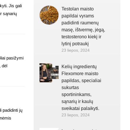
ti. Jis gali
Testolan maisto
r sąnarių
papildai vyrams
padidinti raumenų
masę, ištvermę, jėgą,
testosterono kiekį ir
lytinį potraukį
23 liepos, 2024
liai pasižymi
 dėl
Kelių ingredientų
Flexomore maisto
papildas, specialiai
sukurtas
sportininkams,
sąnarių ir kaulų
sveikatai palaikyti.
 padidinti jų
23 liepos, 2024
inėmis