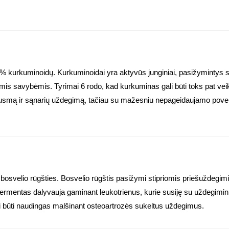
 % kurkuminoidų. Kurkuminoidai yra aktyvūs junginiai, pasižymintys s
omis savybėmis. Tyrimai 6 rodo, kad kurkuminas gali būti toks pat v
ausmą ir sąnarių uždegimą, tačiau su mažesniu nepageidaujamo pove
 bosvelio rūgšties. Bosvelio rūgštis pasižymi stipriomis priešuždegi
ermentas dalyvauja gaminant leukotrienus, kurie susiję su uždegimini
i būti naudingas malšinant osteoartrozės sukeltus uždegimus.