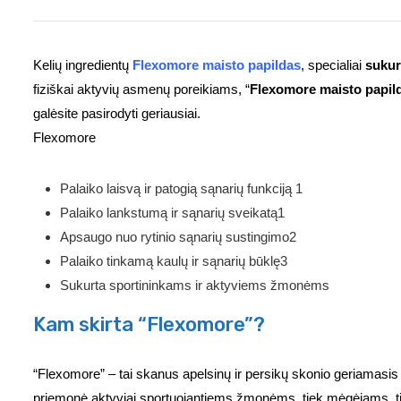
Kelių ingredientų
Flexomore maisto papildas
, specialiai
sukur
fiziškai aktyvių asmenų poreikiams, “
Flexomore maisto papil
galėsite pasirodyti geriausiai.
Flexomore
Palaiko laisvą ir patogią sąnarių funkciją 1
Palaiko lankstumą ir sąnarių sveikatą1
Apsaugo nuo rytinio sąnarių sustingimo2
Palaiko tinkamą kaulų ir sąnarių būklę3
Sukurta sportininkams ir aktyviems žmonėms
Kam skirta “Flexomore”?
“Flexomore” – tai skanus apelsinų ir persikų skonio geriamasis ma
priemonė aktyviai sportuojantiems žmonėms, tiek mėgėjams, tiek 