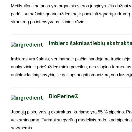
Metilsulfonilmetanas yra organinis sieros junginys. Jis dažnai v
padėti sumažinti sąnarių uždegimą ir padidinti sąnarių judrumą.
skausmą po intensyvaus fizinio krūvio.
Imbiero šakniastiebių ekstrakta
Imbieras yra šaknis, vertinama ir plačiai naudojama tradicinėje 
analgeziniu ir priešuždegiminiu poveikiu, nes slopina fermentus
antioksidacinių savybių jie gali apsaugoti organizmą nuo laisvųj
BioPerine®
Juodųjų pipirų vaisių ekstraktas, kuriame yra 95 % piperino. Pad
veiksmingumą. Tyrimai su gyvūnų modeliais rodo, kad piperinas 
savybėmis.