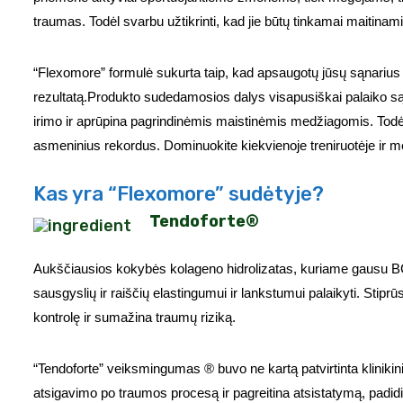
traumas. Todėl svarbu užtikrinti, kad jie būtų tinkamai maitinami
“Flexomore” formulė sukurta taip, kad apsaugotų jūsų sąnarius
rezultatą.Produkto sudedamosios dalys visapusiškai palaiko sąn
irimo ir aprūpina pagrindinėmis maistinėmis medžiagomis. Todėl 
asmeninius rekordus. Dominuokite kiekvienoje treniruotėje ir
Kas yra “Flexomore” sudėtyje?
Tendoforte®
Aukščiausios kokybės kolageno hidrolizatas, kuriame gausu BC
sausgyslių ir raiščių elastingumui ir lankstumui palaikyti. Stiprūs
kontrolę ir sumažina traumų riziką.
“Tendoforte” veiksmingumas ® buvo ne kartą patvirtinta klinikini
atsigavimo po traumos procesą ir pagreitina atsistatymą, padidi