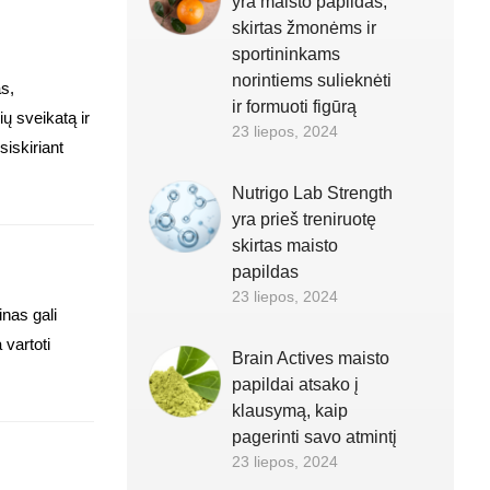
yra maisto papildas,
skirtas žmonėms ir
sportininkams
norintiems sulieknėti
as,
ir formuoti figūrą
ių sveikatą ir
23 liepos, 2024
iskiriant
Nutrigo Lab Strength
yra prieš treniruotę
skirtas maisto
papildas
23 liepos, 2024
nas gali
vartoti
Brain Actives maisto
papildai atsako į
klausymą, kaip
pagerinti savo atmintį
23 liepos, 2024