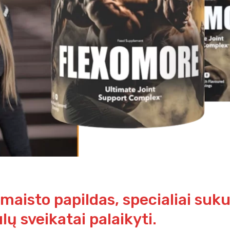
maisto papildas, specialiai suk
lų sveikatai palaikyti.