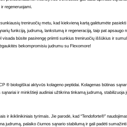
 ir regeneruojami.
 sunkiausių treniruočių metu, kad kiekvieną kartą galėtumėte pasiekt
arių funkciją, judrumą, lankstumą ir regeneraciją, taip pat apsaugo 
visada būsite pasirengę priimti sunkius treniruočių iššūkius ir sumuš
 mėgaukitės bekompromisiu judrumu su Flexomore!
P ® biologiškai aktyvūs kolageno peptidai. Kolagenas būtinas sąnari
 sąnariai ir minkštieji audiniai užtikrina tinkamą judrumą, stabilizuoja 
ais ir ikiklinikiniais tyrimais. Jie parodė, kad “Tendoforte®” naudojim
na judrumą, palaiko čiurnos sąnario stabilumą ir gali padėti sumažinti