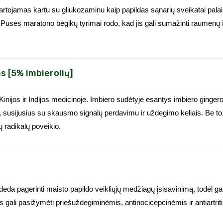
artojamas kartu su gliukozaminu kaip papildas sąnarių sveikatai palaiky
 Pusės maratono bėgikų tyrimai rodo, kad jis gali sumažinti raumenų i
s [5% imbierolių]
Kinijos ir Indijos medicinoje. Imbiero sudėtyje esantys imbiero gingero
, susijusius su skausmo signalų perdavimu ir uždegimo keliais. Be to,
ų radikalų poveikio.
eda pagerinti maisto papildo veikliųjų medžiagų įsisavinimą, todėl gali
gali pasižymėti priešuždegiminėmis, antinocicepcinėmis ir antiartrit