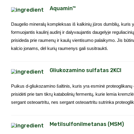
Aquamin™
Daugelio mineralų kompleksas iš kalkinių jūros dumblių, kuris y
formuojantis kaulinį audinį ir dalyvaujantis daugelyje reguliacin
prisideda prie raumenų ir kaulų vientisumo palaikymo. Jis būtin
kalcio jonams, dėl kurių raumenys gali susitraukti.
Gliukozamino sulfatas 2KCl
Puikus d-gliukozamino šaltinis, kuris yra esminė proteoglikanų
prisidėti prie tam tikrų katabolinių fermentų, kurie lemia kre
sergant osteoartritu, nes sergant osteoartritu sutrinka proteogli
Metilsulfonilmetanas (MSM)