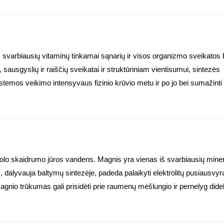
 svarbiausių vitaminų tinkamai sąnarių ir visos organizmo sveikatos 
, sausgyslių ir raiščių sveikatai ir struktūriniam vientisumui, sintezės
sistemos veikimo intensyvaus fizinio krūvio metu ir po jo bei sumažint
olo skaidrumo jūros vandens. Magnis yra vienas iš svarbiausių mineral
s, dalyvauja baltymų sintezėje, padeda palaikyti elektrolitų pusiausvy
agnio trūkumas gali prisidėti prie raumenų mėšlungio ir pernelyg did