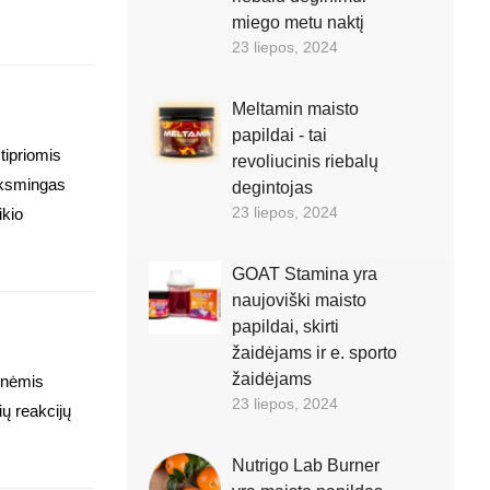
miego metu naktį
23 liepos, 2024
Meltamin maisto
papildai - tai
tipriomis
revoliucinis riebalų
eiksmingas
degintojas
23 liepos, 2024
ikio
GOAT Stamina yra
naujoviški maisto
papildai, skirti
žaidėjams ir e. sporto
žaidėjams
minėmis
23 liepos, 2024
ų reakcijų
Nutrigo Lab Burner