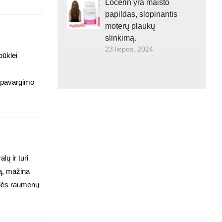
Locerin yra maisto
papildas, slopinantis
moterų plaukų
slinkimą.
23 liepos, 2024
būklei
i pavargimo
ų ir turi
rą, mažina
elės raumenų