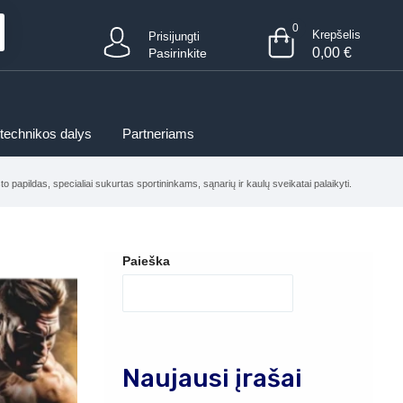
0
Krepšelis
Prisijungti
0,00
€
Pasirinkite
 technikos dalys
Partneriams
o papildas, specialiai sukurtas sportininkams, sąnarių ir kaulų sveikatai palaikyti.
Paieška
Naujausi įrašai