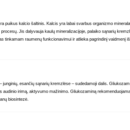
ra puikus kalcio šaltinis. Kalcis yra labai svarbus organizmo mineral
ių procesų. Jis dalyvauja kaulų mineralizacijoje, palaiko sąnarių kremzl
as tinkamam raumenų funkcionavimui ir atlieka pagrindinį vaidmenį išs
 – junginių, esančių sąnarių kremzlėse – sudedamoji dalis. Gliukozami
mzlės audinio irimą, aktyvumo mažinimo. Gliukozaminą rekomenduojama 
kanų biosintezė.