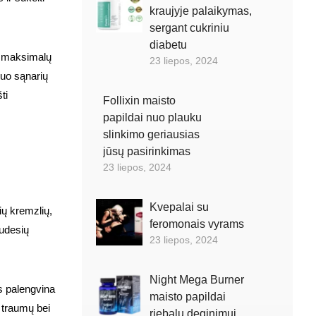
kraujyje palaikymas,
sergant cukriniu
diabetu
i maksimalų
23 liepos, 2024
nuo sąnarių
ti
Follixin maisto
papildai nuo plauku
slinkimo geriausias
jūsų pasirinkimas
23 liepos, 2024
Kvepalai su
ų kremzlių,
feromonais vyrams
judesių
23 liepos, 2024
Night Mega Burner
as palengvina
maisto papildai
 traumų bei
riebalu deginimui