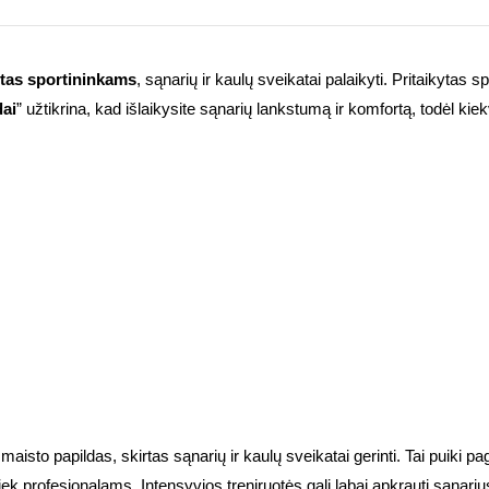
tas sportininkams
, sąnarių ir kaulų sveikatai palaikyti. Pritaikytas sp
dai
” užtikrina, kad išlaikysite sąnarių lankstumą ir komfortą, todėl kie
isto papildas, skirtas sąnarių ir kaulų sveikatai gerinti. Tai puiki pa
profesionalams. Intensyvios treniruotės gali labai apkrauti sąnarius 