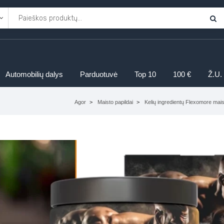
Automobilių dalys
Parduotuvė
Top 10
100 €
Ž.U.
Agor
Maisto papildai
Kelių ingredientų Flexomore maist