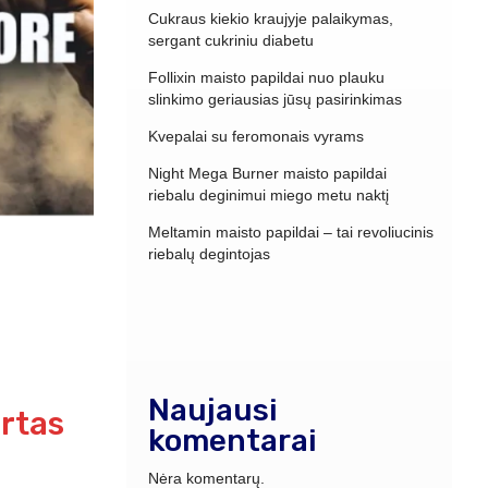
Cukraus kiekio kraujyje palaikymas,
sergant cukriniu diabetu
Follixin maisto papildai nuo plauku
slinkimo geriausias jūsų pasirinkimas
Kvepalai su feromonais vyrams
Night Mega Burner maisto papildai
riebalu deginimui miego metu naktį
Meltamin maisto papildai – tai revoliucinis
riebalų degintojas
Naujausi
urtas
komentarai
Nėra komentarų.