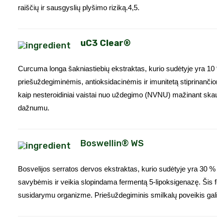
raiščių ir sausgyslių plyšimo riziką.4,5.
uC3 Clear®
Curcuma longa šakniastiebių ekstraktas, kurio sudėtyje yra 10
priešuždegiminėmis, antioksidacinėmis ir imunitetą stiprinanči
kaip nesteroidiniai vaistai nuo uždegimo (NVNU) mažinant sk
dažnumu.
Boswellin® WS
Bosvelijos serratos dervos ekstraktas, kurio sudėtyje yra 30 %
savybėmis ir veikia slopindama fermentą 5-lipoksigenazę. Šis f
susidarymu organizme. Priešuždegiminis smilkalų poveikis gal