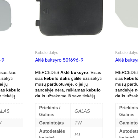
Kėbulo dalys
Kėbulo daly
-9
Aklė buksyro 501696-9
Aklė buks
isas šias
MERCEDES
Aklė buksyro
. Visas
MERCEDE
isakyti
šias
kėbulo dalis
galite užsisakyti
šias
kėbulo
i jų
mūsų parduotuvėje, o jei jų
mūsų parduo
amas
kėbulo
sandėlyje nėra, reikiamas
kėbulo
sandėlyje n
tiekėjų.
dalis
užsakome iš savo tiekėjų.
dalis
užsako
Priekinis /
Priekinis
ALAS
GALAS
Galinis
Galinis
W
Gamintojas
TW
Gaminto
Autodetalės
Autodet
PJ
kokybė
kokybė