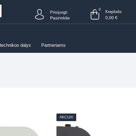
0
Krepšelis
Prisijungti
0,00
€
Pasirinkite
 technikos dalys
Partneriams
AKCIJA!