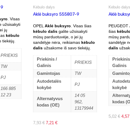
-9
Kėbulo dalys
Kėbulo daly
Aklė buksyro 555807-9
Aklė buks
syro
. Visas
e užsisakyti
OPEL
Aklė buksyro
. Visas šias
PEUGEOT
i jų
kėbulo dalis
galite užsisakyti
šias
kėbulo
amas
kėbulo
mūsų parduotuvėje, o jei jų
mūsų parduo
tiekėjų.
sandėlyje nėra, reikiamas
kėbulo
sandėlyje n
dalis
užsakome iš savo tiekėjų.
dalis
užsako
PRIEKIS
Priekinis /
Priekinis
PRIEKIS
Galinis
Galinis
TW
Gamintojas
TW
Gaminto
PJ
Autodetalės
Autodet
PJ
kokybė
kokybė
166 885
12 23
14 05
Alternat
Alternatyvus
962,
kodas (
kodas (OE)
13179944
Origi
5,02
€
4,5
price
Original
Current
7,93
€
7,21
€
was:
price
price