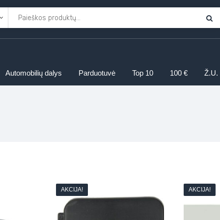
Automobilių dalys
Parduotuvė
Top 10
100 €
Ž.U.
AKCIJA!
AKCIJA!