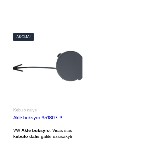
AKCIJA!
Kėbulo dalys
Aklė buksyro 951807-9
VW
Aklė buksyro
. Visas šias
kėbulo dalis
galite užsisakyti