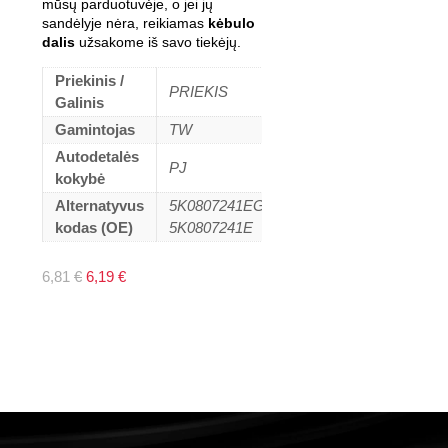
mūsų parduotuvėje, o jei jų
sandėlyje nėra, reikiamas
kėbulo
dalis
užsakome iš savo tiekėjų.
Priekinis /
PRIEKIS
Galinis
Gamintojas
TW
Autodetalės
PJ
kokybė
Alternatyvus
5K0807241EGRU,
kodas (OE)
5K0807241E
Original
Current
6,81
€
6,19
€
price
price
was:
is:
6,81 €.
6,19 €.