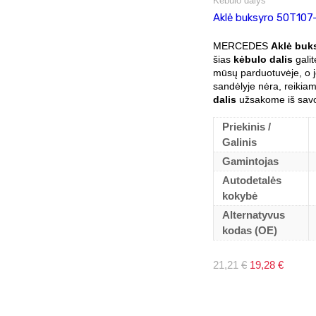
Kėbulo dalys
Aklė buksyro 50T107
MERCEDES
Aklė buk
šias
kėbulo dalis
galit
mūsų parduotuvėje, o je
sandėlyje nėra, reiki
dalis
užsakome iš savo 
Priekinis /
Galinis
Gamintojas
Autodetalės
kokybė
Alternatyvus
kodas (OE)
Original
Current
21,21
€
19,28
€
price
price
was:
is:
21,21 €.
19,28 €.