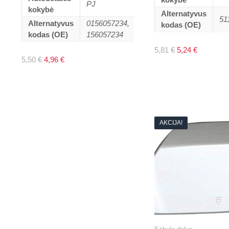
PJ
kokybė
Alternatyvus
51
Alternatyvus
0156057234,
kodas (OE)
kodas (OE)
156057234
Original
Current
5,81
€
5,24
€
price
price
Original
Current
5,50
€
4,96
€
was:
is:
price
price
5,81 €.
5,24 €.
was:
is:
5,50 €.
4,96 €.
AKCIJA!