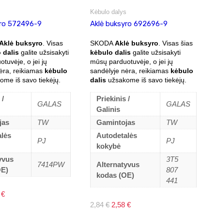
s
Kėbulo dalys
yro 572496-9
Aklė buksyro 692696-9
Aklė buksyro
. Visas
SKODA
Aklė buksyro
. Visas šias
 dalis
galite užsisakyti
kėbulo dalis
galite užsisakyti
tuvėje, o jei jų
mūsų parduotuvėje, o jei jų
ėra, reikiamas
kėbulo
sandėlyje nėra, reikiamas
kėbulo
me iš savo tiekėjų.
dalis
užsakome iš savo tiekėjų.
 /
Priekinis /
GALAS
GALAS
Galinis
jas
TW
Gamintojas
TW
alės
Autodetalės
PJ
PJ
kokybė
yvus
3T5
7414PW
Alternatyvus
OE)
807
kodas (OE)
441
nal
Current
7
€
price
Original
Current
2,84
€
2,58
€
is:
price
price