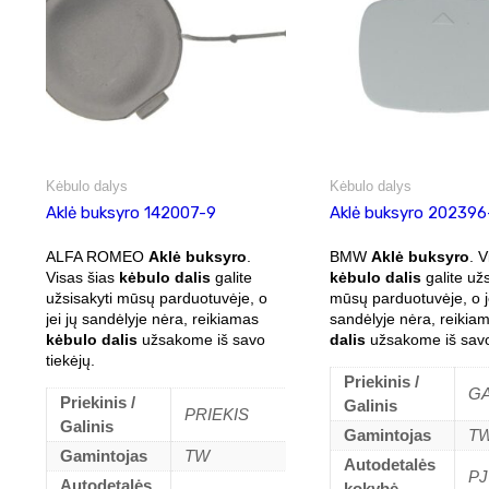
Kėbulo dalys
Kėbulo dalys
Aklė buksyro 142007-9
Aklė buksyro 202396
ALFA ROMEO
Aklė buksyro
.
BMW
Aklė buksyro
. V
Visas šias
kėbulo dalis
galite
kėbulo dalis
galite užs
užsisakyti mūsų parduotuvėje, o
mūsų parduotuvėje, o je
jei jų sandėlyje nėra, reikiamas
sandėlyje nėra, reiki
kėbulo dalis
užsakome iš savo
dalis
užsakome iš savo 
tiekėjų.
Priekinis /
G
Priekinis /
Galinis
PRIEKIS
Galinis
Gamintojas
T
Gamintojas
TW
Autodetalės
PJ
Autodetalės
kokybė