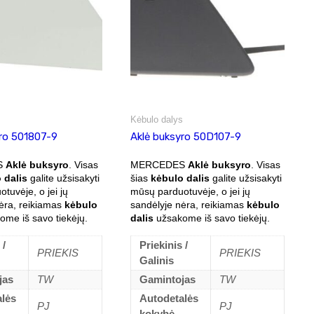
s
Kėbulo dalys
yro 501807-9
Aklė buksyro 50D107-9
S
Aklė buksyro
. Visas
MERCEDES
Aklė buksyro
. Visas
 dalis
galite užsisakyti
šias
kėbulo dalis
galite užsisakyti
tuvėje, o jei jų
mūsų parduotuvėje, o jei jų
ėra, reikiamas
kėbulo
sandėlyje nėra, reikiamas
kėbulo
me iš savo tiekėjų.
dalis
užsakome iš savo tiekėjų.
 /
Priekinis /
PRIEKIS
PRIEKIS
Galinis
jas
TW
Gamintojas
TW
alės
Autodetalės
PJ
PJ
kokybė