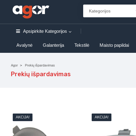
Apsipirkite
Kategorijos
Avalynė
Galanterija
Tekstilė
Maisto papildai
Agor
Prekių išpardavimas
Prekių išpardavimas
AKCIJA!
AKCIJA!