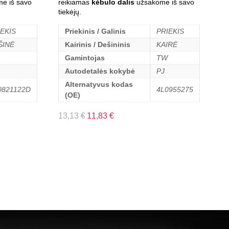
e iš savo
reikiamas
kėbulo dalis
užsakome iš savo
tiekėjų.
IEKIS
Priekinis / Galinis
PRIEKIS
ŠINĖ
Kairinis / Dešininis
KAIRĖ
Gamintojas
TW
Autodetalės kokybė
PJ
Alternatyvus kodas
0821122D
4L0955275
(OE)
13,13
€
11,83
€