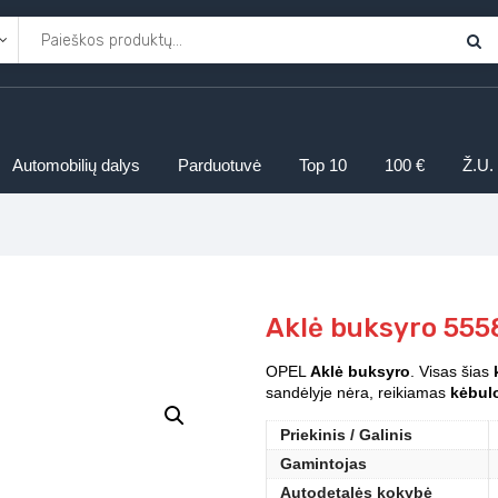
Automobilių dalys
Parduotuvė
Top 10
100 €
Ž.U.
Aklė buksyro 555
OPEL
Aklė buksyro
. Visas šias
sandėlyje nėra, reikiamas
kėbulo
Priekinis / Galinis
Gamintojas
Autodetalės kokybė