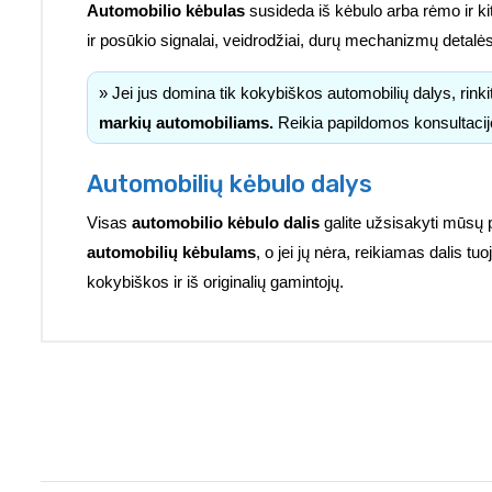
Automobilio kėbulas
susideda iš kėbulo arba rėmo ir kitų 
ir posūkio signalai, veidrodžiai, durų mechanizmų detalė
» Jei jus domina tik kokybiškos automobilių dalys, rink
markių automobiliams.
Reikia papildomos konsultacij
Automobilių kėbulo dalys
Visas
automobilio kėbulo dalis
galite užsisakyti mūsų 
automobilių kėbulams
, o jei jų nėra, reikiamas dalis 
kokybiškos ir iš originalių gamintojų.