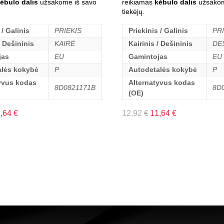
ėbulo dalis
užsakome iš savo
reikiamas
kėbulo dalis
užsakom
tiekėjų.
 / Galinis
PRIEKIS
Priekinis / Galinis
PR
/ Dešininis
KAIRĖ
Kairinis / Dešininis
DE
jas
EU
Gamintojas
EU
alės kokybė
P
Autodetalės kokybė
P
yvus kodas
Alternatyvus kodas
8D0821171B
8D
(OE)
1,64
€
12,92
€
11,64
€