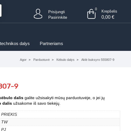
0
Krepšelis
Prisijungti
0,00
€
Pasirinkite
 technikos dalys
Partneriams
Agor
Parduotuvė
Kėbulo dalys
Aklė buksyro 555807-9
807-9
kėbulo dalis
galite užsisakyti mūsų parduotuvėje, o jei jų
 dalis
užsakome iš savo tiekėjų.
PRIEKIS
TW
PJ