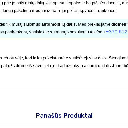
prie jo pritvirtintų dalių. Jie apima: kapotas ir bagažinės dangtis, durys
s, langų pakėlimo mechanizmai ir jungikliai, spynos ir rankenos.
itės tik mūsų siūlomus
automobilių dalis
. Mes prekiaujame
didmeni
+370 612
os pasirenkant, susisiekite su mūsų konsultantu telefonu
parduotuvėje, kad laiku pakeistumėte susidėvėjusias dalis. Stengiamė
tuoj pat užsakome iš savo tiekėjų, kad užsakyta atsarginė dalis Jums bū
Panašūs Produktai