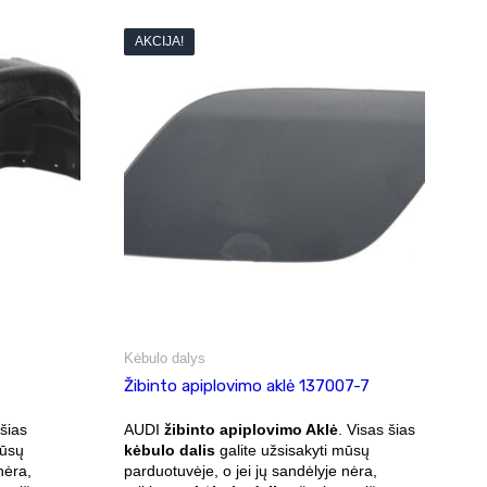
AKCIJA!
Kėbulo dalys
Žibinto apiplovimo aklė 137007-7
 šias
AUDI
žibinto apiplovimo Aklė
. Visas šias
mūsų
kėbulo dalis
galite užsisakyti mūsų
nėra,
parduotuvėje, o jei jų sandėlyje nėra,