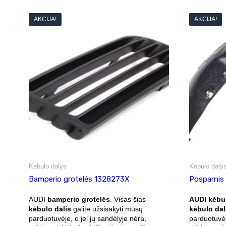
AKCIJA!
AKCIJA!
Kėbulo dalys
Kėbulo daly
Bamperio grotelės 1328273X
Posparnis
AUDI
bamperio grotelės
. Visas šias
AUDI kėbu
kėbulo dalis
galite užsisakyti mūsų
kėbulo dal
parduotuvėje, o jei jų sandėlyje nėra,
parduotuvėj