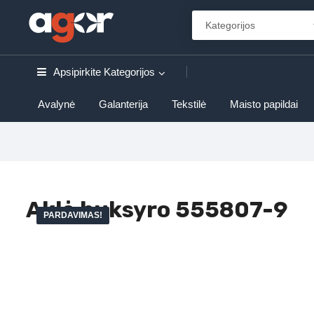
Apsipirkite
Kategorijos
Avalynė
Galanterija
Tekstilė
Maisto papildai
Aklė buksyro 555807-9
PARDAVIMAS!