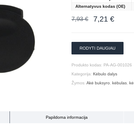
Alternatyvus kodas (OE)
7,21
€
7,93
€
RODYTI DAUGIAU
Produkto kodas:
PA-AG-001026
Kategorija:
Kėbulo dalys
Žymos:
Akė buksyro
,
kėbulas
,
kė
Papildoma informacija