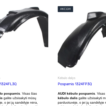
AKCIJA!
s
Kėbulo dalys
 1324FL3Q
Posparnis 1324FP3Q
lo posparnis
. Visas šias
AUDI kėbulo posparnis
. Visas
is
galite užsisakyti mūsų
kėbulo dalis
galite užsisakyti 
e, o jei jų sandėlyje nėra,
parduotuvėje, o jei jų sandėlyje 