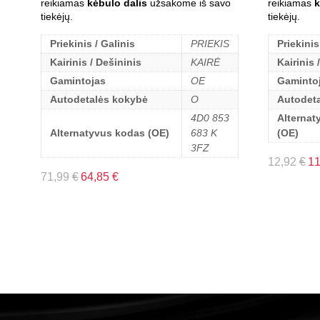
reikiamas
kėbulo dalis
užsakome iš savo
reikiamas
k
tiekėjų.
tiekėjų.
Priekinis / Galinis
PRIEKIS
Priekinis
Kairinis / Dešininis
KAIRĖ
Kairinis 
Gamintojas
OE
Gaminto
Autodetalės kokybė
O
Autodet
4D0 853
Alternat
Alternatyvus kodas (OE)
683 K
(OE)
3FZ
12,92
€
1
71,99
€
64,85
€