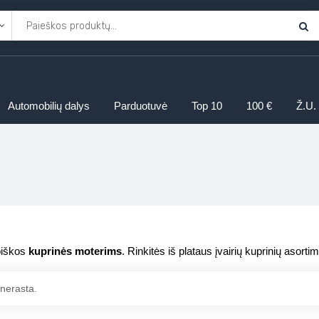
Automobilių dalys
Parduotuvė
Top 10
100 €
Ž.U.
ybiškos
kuprinės moterims
. Rinkitės iš plataus įvairių kuprinių asorti
nerasta.