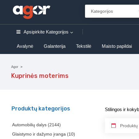
Apsipirkite
Kategorijos
Avalynė
Galanterija
Tekstilė
Maisto papildai
Agor
Kuprinės moterims
Produktų kategorijos
Stilingos ir kok
Automobilių dalys
(2144)
Produktų 
Glaistymo ir dažymo įranga
(10)