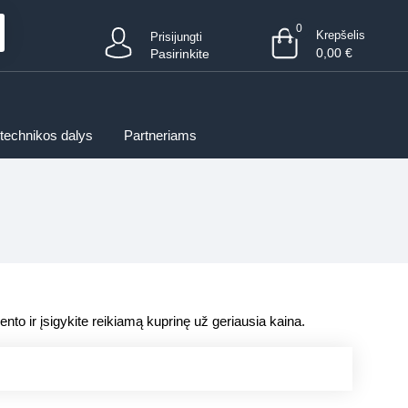
0
Krepšelis
Prisijungti
0,00
€
Pasirinkite
 technikos dalys
Partneriams
mento ir įsigykite reikiamą kuprinę už geriausia kaina.