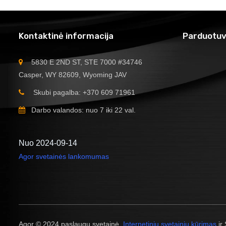
Kontaktinė informacija
Parduotuv
5830 E 2ND ST, STE 7000 #34746
Casper, WY 82609, Wyoming JAV
Skubi pagalba: +370 609 71961
Darbo valandos: nuo 7 iki 22 val.
Nuo 2024-09-14
Agor svetainės lankomumas
Agor © 2024 paslaugų svetainė.
Internetinių svetainių kūrimas
ir