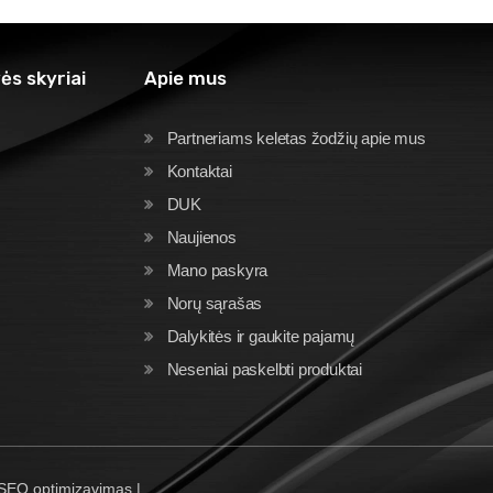
ės skyriai
Apie mus
Partneriams keletas žodžių apie mus
Kontaktai
DUK
Naujienos
Mano paskyra
Norų sąrašas
Dalykitės ir gaukite pajamų
Neseniai paskelbti produktai
 SEO optimizavimas |