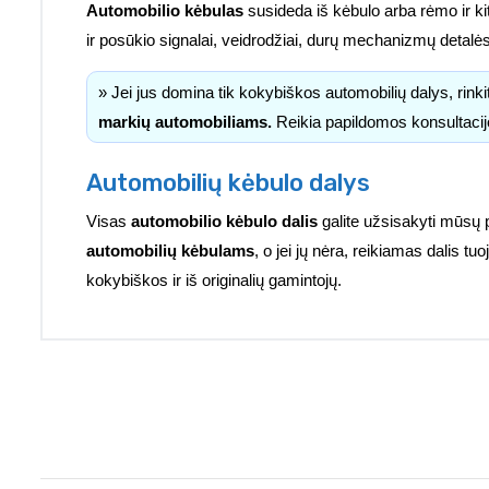
Automobilio kėbulas
susideda iš kėbulo arba rėmo ir kitų 
ir posūkio signalai, veidrodžiai, durų mechanizmų detalė
» Jei jus domina tik kokybiškos automobilių dalys, rink
markių automobiliams.
Reikia papildomos konsultacij
Automobilių kėbulo dalys
Visas
automobilio kėbulo dalis
galite užsisakyti mūsų 
automobilių kėbulams
, o jei jų nėra, reikiamas dalis 
kokybiškos ir iš originalių gamintojų.