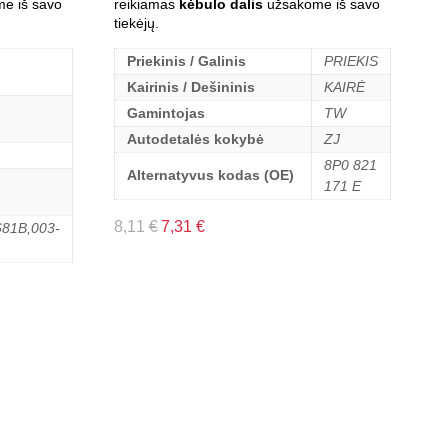
e iš savo
reikiamas
kėbulo dalis
užsakome iš savo
tiekėjų.
Priekinis / Galinis
PRIEKIS
Kairinis / Dešininis
KAIRĖ
Gamintojas
TW
Autodetalės kokybė
ZJ
8P0 821
Alternatyvus kodas (OE)
171 E
8,11
€
7,31
€
81B,003-