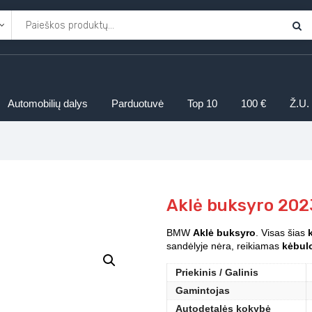
Automobilių dalys
Parduotuvė
Top 10
100 €
Ž.U.
Aklė buksyro 20
BMW
Aklė buksyro
. Visas šias
sandėlyje nėra, reikiamas
kėbulo
Priekinis / Galinis
Gamintojas
Autodetalės kokybė