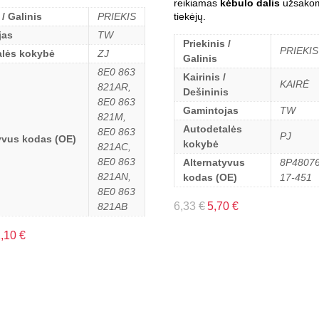
reikiamas
kėbulo dalis
užsakom
tiekėjų.
 / Galinis
PRIEKIS
jas
TW
Priekinis /
PRIEKIS
alės kokybė
ZJ
Galinis
8E0 863
Kairinis /
KAIRĖ
821AR,
Dešininis
8E0 863
Gamintojas
TW
821M,
Autodetalės
8E0 863
PJ
yvus kodas (OE)
kokybė
821AC,
8E0 863
Alternatyvus
8P48076
821AN,
kodas (OE)
17-451
8E0 863
6,33
€
5,70
€
821AB
1,10
€