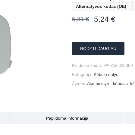
Alternatyvus kodas (OE)
5,24
€
5,81
€
RODYTI DAUGIAU
Produkto kodas:
PA-AG-000380
Kategorija:
Kėbulo dalys
Žymos:
Akė buksyro
,
kėbulas
,
kė
Papildoma informacija