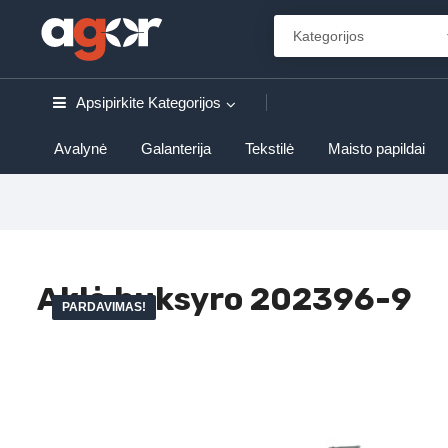
Apsipirkite
Kategorijos
Avalynė
Galanterija
Tekstilė
Maisto papildai
Aklė buksyro 202396-9
PARDAVIMAS!