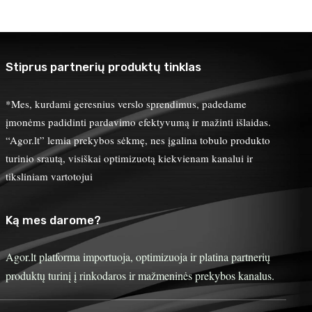
Stiprus partnerių produktų tinklas
*Mes, kurdami geresnius verslo sprendimus, padedame
įmonėms padidinti pardavimo efektyvumą ir mažinti išlaidas.
“Agor.lt” lemia prekybos sėkmę, nes įgalina tobulo produkto
turinio srautą, visiškai optimizuotą kiekvienam kanalui ir
tiksliniam vartotojui
Ką mes darome?
Agor.lt platforma importuoja, optimizuoja ir platina partnerių
produktų turinį į rinkodaros ir mažmeninės prekybos kanalus.