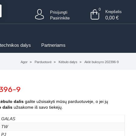
0
Krepšelis
Prisijungti
0,00
€
Pasirinkite
 technikos dalys
Partneriams
Agor
Parduotuvė
Kėbulo dalys
Aklė buksyro 202396-9
2396-9
kėbulo dalis
galite užsisakyti mūsų parduotuvėje, o jei jų
 dalis
užsakome iš savo tiekėjų.
GALAS
TW
PJ