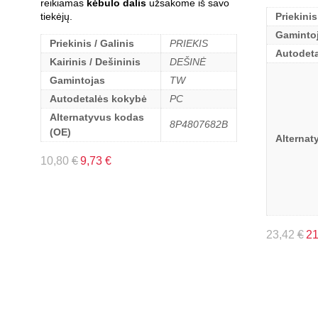
reikiamas
kėbulo dalis
užsakome iš savo
tiekėjų.
Priekinis
Gaminto
Priekinis / Galinis
PRIEKIS
Autodet
Kairinis / Dešininis
DEŠINĖ
Gamintojas
TW
Autodetalės kokybė
PC
Alternatyvus kodas
8P4807682B
(OE)
Alternat
10,80
€
9,73
€
23,42
€
2