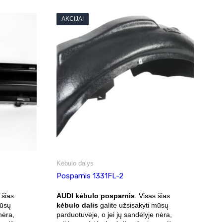
AKCIJA!
Kėbulo dalys
Posparnis 1331FL-2
 šias
AUDI kėbulo posparnis
. Visas šias
mūsų
kėbulo dalis
galite užsisakyti mūsų
nėra,
parduotuvėje, o jei jų sandėlyje nėra,