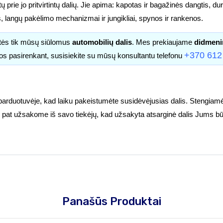
prie jo pritvirtintų dalių. Jie apima: kapotas ir bagažinės dangtis, durys
s, langų pakėlimo mechanizmai ir jungikliai, spynos ir rankenos.
itės tik mūsų siūlomus
automobilių dalis
. Mes prekiaujame
didmeni
+370 612
os pasirenkant, susisiekite su mūsų konsultantu telefonu
parduotuvėje, kad laiku pakeistumėte susidėvėjusias dalis. Stengiamė
tuoj pat užsakome iš savo tiekėjų, kad užsakyta atsarginė dalis Jums bū
Panašūs Produktai