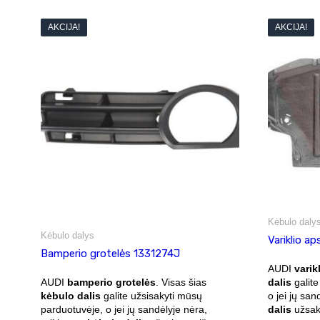
AKCIJA!
AKCIJA!
Kėbulo daly
Kėbulo dalys
Variklio a
Bamperio grotelės 1331274J
AUDI
varik
AUDI
bamperio grotelės
. Visas šias
dalis
galite
kėbulo dalis
galite užsisakyti mūsų
o jei jų sa
parduotuvėje, o jei jų sandėlyje nėra,
dalis
užsako