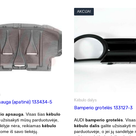
AKCIJA!
s
Kėbulo dalys
psauga (apatinė) 133434-5
Bamperio grotelės 133127-3
lio apsauga
. Visas šias
kėbulo
AUDI
bamperio grotelės
. Visas
 užsisakyti mūsų parduotuvėje,
kėbulo dalis
galite užsisakyti 
ndėlyje nėra, reikiamas
kėbulo
parduotuvėje, o jei jų sandėlyje 
me iš savo tiekėjų.