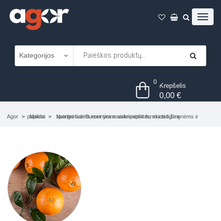
0
Krepšelis
0,00
€
Agor
Maisto papildai
Nutrigo Lab Burner yra maisto papildas, skirtas žmonėms ir sportininkams norintiems sulieknėti ir formuoti figūrą