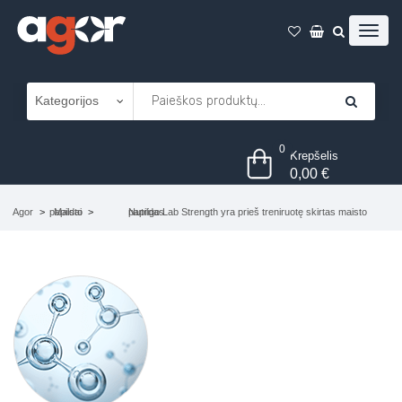
0
Krepšelis
0,00
€
Agor
Maisto papildai
Nutrigo Lab Strength yra prieš treniruotę skirtas maisto papildas