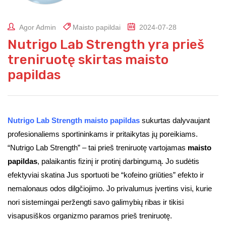
Agor Admin
Maisto papildai
2024-07-28
Nutrigo Lab Strength yra prieš
treniruotę skirtas maisto
papildas
Nutrigo Lab Strength maisto papildas
sukurtas dalyvaujant
profesionaliems sportininkams ir pritaikytas jų poreikiams.
“Nutrigo Lab Strength” – tai prieš treniruotę vartojamas
maisto
papildas
, palaikantis fizinį ir protinį darbingumą. Jo sudėtis
efektyviai skatina Jus sportuoti be “kofeino griūties” efekto ir
nemalonaus odos dilgčiojimo. Jo privalumus įvertins visi, kurie
nori sistemingai peržengti savo galimybių ribas ir tikisi
visapusiškos organizmo paramos prieš treniruotę.