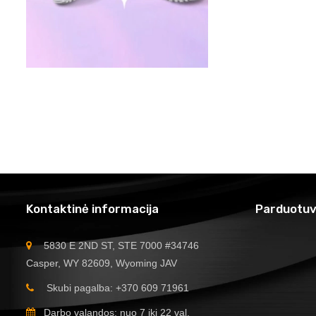
Kontaktinė informacija
Parduotuv
5830 E 2ND ST, STE 7000 #34746
Casper, WY 82609, Wyoming JAV
Skubi pagalba: +370 609 71961
Darbo valandos: nuo 7 iki 22 val.