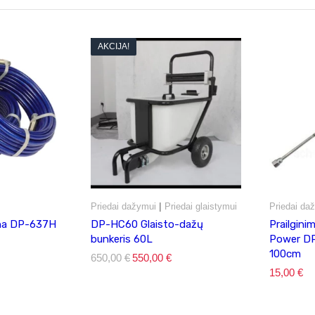
AKCIJA!
|
Priedai dažymui
Priedai glaistymui
Priedai da
rna DP-637H
DP-HC60 Glaisto-dažų
Prailgini
bunkeris 60L
Power DP
100cm
650,00
€
Original
550,00
€
Current
price
price
15,00
€
was:
is:
650,00 €.
550,00 €.