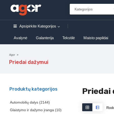
Apsipirkite
Kategorijos
Avalynė
Galanterija
Tekstilė
Maisto papildai
Agor
Priedai dažymui
Produktų kategorijos
Priedai
Automobilių dalys
(2144)
Rodo
Glaistymo ir dažymo įranga
(10)