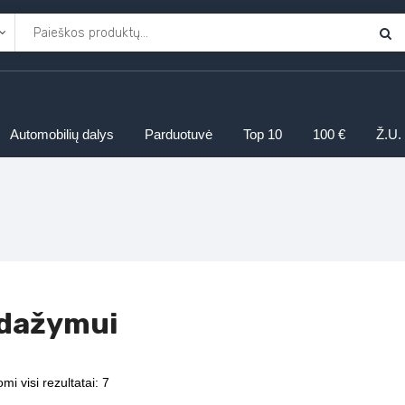
Automobilių dalys
Parduotuvė
Top 10
100 €
Ž.U.
 dažymui
mi visi rezultatai: 7