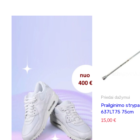
Priedai dažymui
Prailginimo stryp
637LT75 75cm
15,00
€