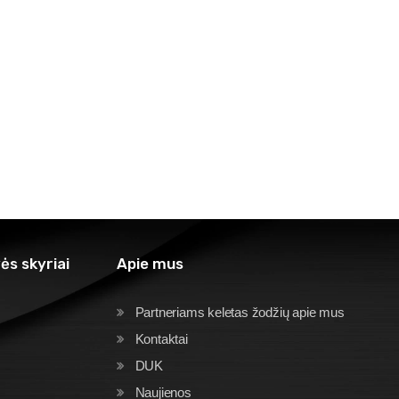
ės skyriai
Apie mus
Partneriams keletas žodžių apie mus
Kontaktai
DUK
Naujienos