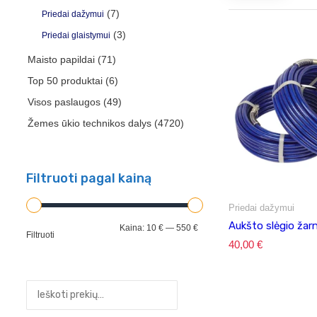
(7)
Priedai dažymui
(3)
Priedai glaistymui
Maisto papildai
(71)
Top 50 produktai
(6)
Visos paslaugos
(49)
Žemes ūkio technikos dalys
(4720)
Filtruoti pagal kainą
Priedai dažymui
Aukšto slėgio ža
Min
Maks
Kaina:
10 €
—
550 €
Filtruoti
40,00
€
kaina
kaina