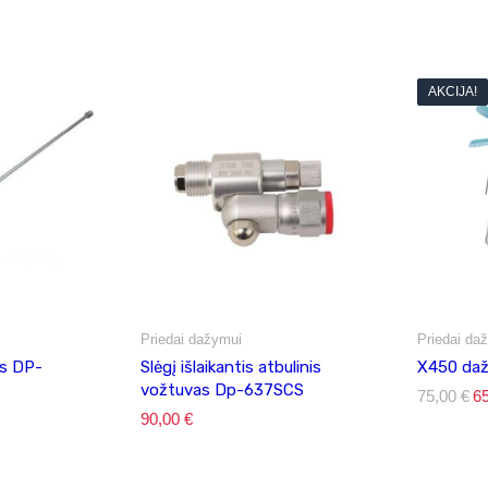
AKCIJA!
Priedai dažymui
Priedai da
as DP-
Slėgį išlaikantis atbulinis
X450 daž
vožtuvas Dp-637SCS
75,00
€
Or
6
pr
90,00
€
wa
75