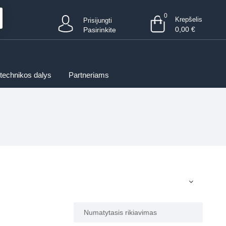
0
Krepšelis
Prisijungti
0,00
€
Pasirinkite
 technikos dalys
Partneriams