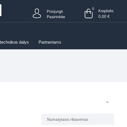
0
Krepšelis
Prisijungti
0,00
€
Pasirinkite
 technikos dalys
Partneriams