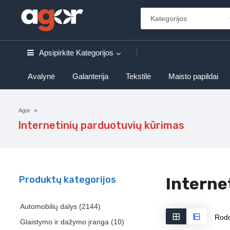
Apsipirkite
Kategorijos
Avalynė
Galanterija
Tekstilė
Maisto papildai
Agor
Internetinių parduotuvių kūrimas
Produktų kategorijos
Interne
Automobilių dalys
(2144)
Rodo
Glaistymo ir dažymo įranga
(10)