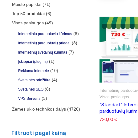
Maisto papildai
(71)
Top 50 produktai
(6)
Visos paslaugos
(49)
(8)
Internetinių parduotuvių kūrimas
(8)
Internetinių parduotuvių priedai
(7)
Internetinių svetainių kūrimas
(1)
Įskiepiai (plugins)
(10)
Reklama internete
(4)
Svetainės priežiūra
(8)
Svetainės SEO
Internetinių parduotu
Visos paslaugos
(3)
VPS Serveris
“Standart” Interne
Žemes ūkio technikos dalys
(4720)
parduotuvių kūrim
720,00
€
Filtruoti pagal kainą