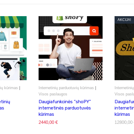
AKCIJA!
|
|
vių kūrimas
Internetinių parduotuvių kūrimas
Internetini
Visos paslaugos
Visos pasl
tinių
Daugiafunkcinės “shoPY”
Daugiafu
as
internetinės parduotuvės
internet
kūrimas
kūrimas
2440,00
€
12800,00