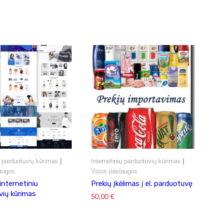
12800,00 €.
12280,00 €.
|
|
ų parduotuvių kūrimas
Internetinių parduotuvių kūrimas
augos
Visos paslaugos
internetiniu
Prekių įkėlimas į el. parduotuvę
vių kūrimas
50,00
€