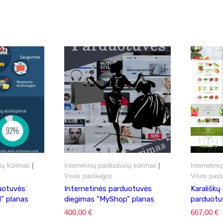
|
|
vių kūrimas
Internetinių parduotuvių kūrimas
Internetini
Visos paslaugos
Visos pasl
uotuvės
Internetinės parduotuvės
Karališkų 
” planas
diegimas “MyShop” planas
parduotu
400,00
€
667,00
€