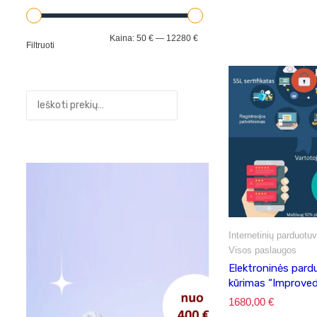
Min
Maks
Kaina:
50 €
—
12280 €
Filtruoti
kaina
kaina
Internetinių parduotu
Visos paslaugos
Elektroninės pard
kūrimas “Improved
1680,00
€