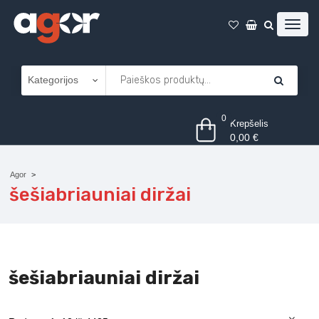
0
Krepšelis
0,00
€
Agor
šešiabriauniai diržai
šešiabriauniai diržai