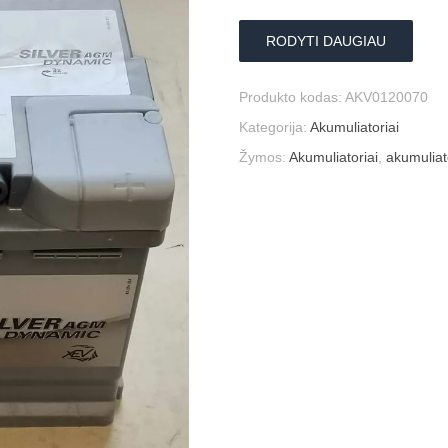
RODYTI DAUGIAU
Produkto kodas:
AKV0120070
Kategorija:
Akumuliatoriai
Žymos:
Akumuliatoriai
,
akumuliat