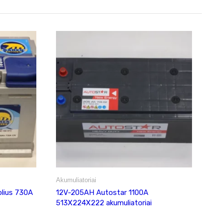
Akumuliatoriai
lius 730A
12V-205AH Autostar 1100A
513X224X222 akumuliatoriai