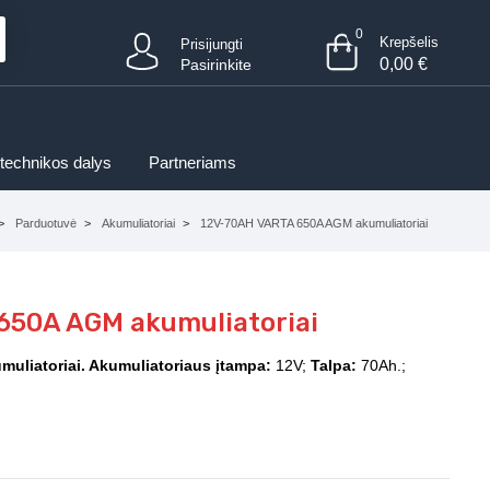
0
Krepšelis
Prisijungti
0,00
€
Pasirinkite
 technikos dalys
Partneriams
Parduotuvė
Akumuliatoriai
12V-70AH VARTA 650A AGM akumuliatoriai
650A AGM akumuliatoriai
muliatoriai. Akumuliatoriaus įtampa:
12V;
Talpa:
70Ah.;