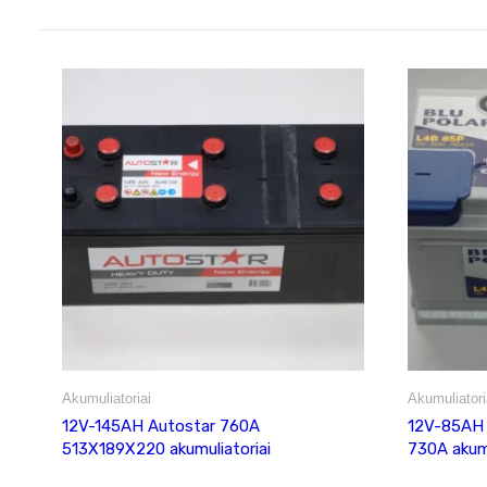
Akumuliatoriai
Akumuliatori
12V-145AH Autostar 760A
12V-85AH
513X189X220 akumuliatoriai
730A akumu