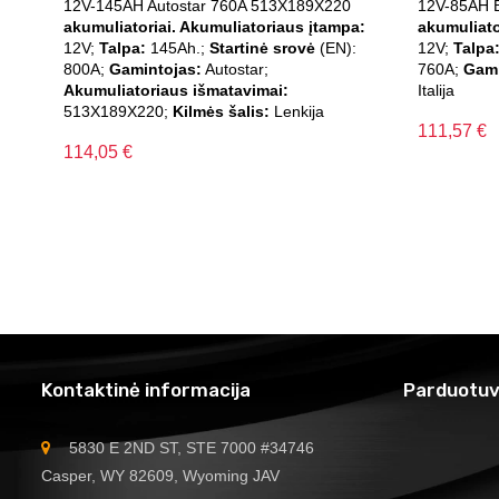
12V-145AH Autostar 760A 513X189X220
12V-85AH 
akumuliatoriai. Akumuliatoriaus įtampa:
akumuliato
12V;
Talpa:
145Ah.;
Startinė srovė
(EN):
12V;
Talpa
800A;
Gamintojas:
Autostar;
760A;
Gami
Akumuliatoriaus išmatavimai:
Italija
513X189X220;
Kilmės šalis:
Lenkija
111,57
€
114,05
€
Kontaktinė informacija
Parduotuv
5830 E 2ND ST, STE 7000 #34746
Casper, WY 82609, Wyoming JAV