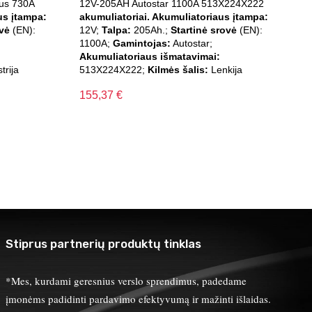
us 730A
12V-205AH Autostar 1100A 513X224X222
us įtampa:
akumuliatoriai. Akumuliatoriaus įtampa:
ovė
(EN):
12V;
Talpa:
205Ah.;
Startinė srovė
(EN):
1100A;
Gamintojas:
Autostar;
Akumuliatoriaus išmatavimai:
trija
513X224X222;
Kilmės šalis:
Lenkija
155,37
€
Stiprus partnerių produktų tinklas
*Mes, kurdami geresnius verslo sprendimus, padedame
įmonėms padidinti pardavimo efektyvumą ir mažinti išlaidas.