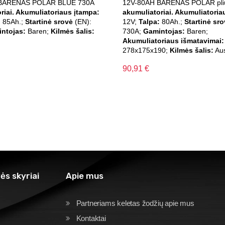
BARENAS POLAR BLUE 730A
12V-80AH BARENAS POLAR pli
riai. Akumuliatoriaus įtampa:
akumuliatoriai. Akumuliatoria
:
85Ah.;
Startinė srovė
(EN):
12V;
Talpa:
80Ah.;
Startinė sr
ntojas:
Baren;
Kilmės šalis:
730A;
Gamintojas:
Baren;
Akumuliatoriaus išmatavimai:
278x175x190;
Kilmės šalis:
Aus
90,91
€
ės skyriai
Apie mus
Partneriams keletas žodžių apie mus
Kontaktai