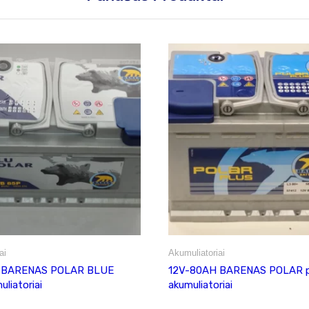
ai
Akumuliatoriai
 BARENAS POLAR BLUE
12V-80AH BARENAS POLAR p
liatoriai
akumuliatoriai