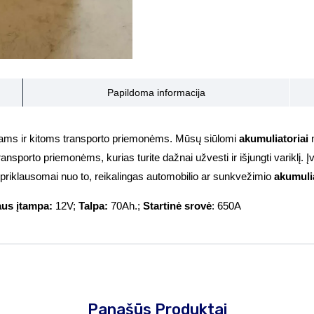
Papildoma informacija
ams ir kitoms transporto priemonėms. Mūsų siūlomi
akumuliatoriai
n
ransporto priemonėms, kurias turite dažnai užvesti ir išjungti variklį. Į
epriklausomai nuo to, reikalingas automobilio ar sunkvežimio
akumuli
aus įtampa:
12V;
Talpa:
70Ah.;
Startinė srovė
: 650A
Panašūs Produktai