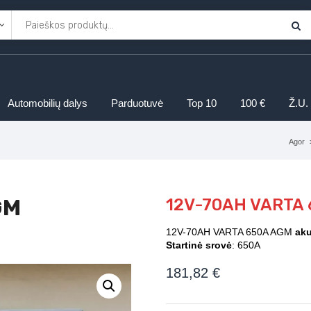
Automobilių dalys
Parduotuvė
Top 10
100 €
Ž.U.
Agor
GM
12V-70AH VARTA 
12V-70AH VARTA 650A AGM
aku
Startinė srovė
: 650A
181,82
€