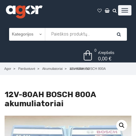
0
Krepšelis
0,00
€
Agor
Parduotuvė
Akumuliatoriai
12V-80AH BOSCH 800A akumuliatoriai
12V-80AH BOSCH 800A
akumuliatoriai