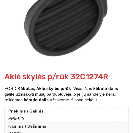
Aklė skylės p/rūk 32C1274R
FORD
Kėbulas, Aklė skylės p/rūk
. Visas šias
kėbulo dalis
galite užsisakyti mūsų parduotuvėje, o jei jų sandėlyje nėra,
reikiamas
kėbulo dalis
užsakome iš savo tiekėjų.
Priekinis / Galinis
PRIEKIS
Kairinis / Dešininis