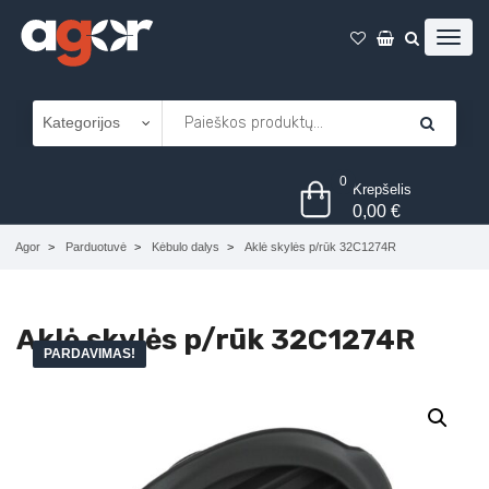
0
Krepšelis
0,00
€
Agor
Parduotuvė
Kėbulo dalys
Aklė skylės p/rūk 32C1274R
Aklė skylės p/rūk 32C1274R
PARDAVIMAS!