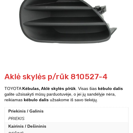
Aklė skylės p/rūk 810527-4
TOYOTA
Kėbulas, Aklė skylės p/rūk
. Visas šias
kėbulo dalis
galite užsisakyti mūsų parduotuvėje, o jei jų sandėlyje nėra,
reikiamas
kėbulo dalis
užsakome iš savo tiekėjų.
Priekinis / Galinis
PRIEKIS
Kairinis / Dešininis