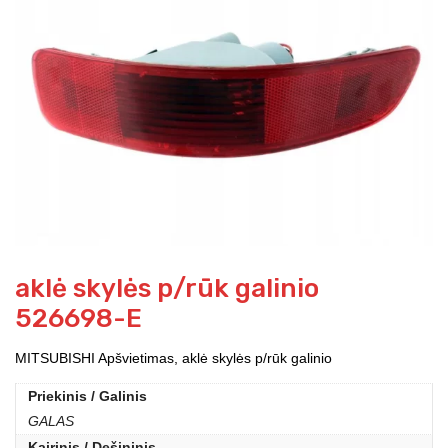
aklė skylės p/rūk galinio
526698-E
MITSUBISHI Apšvietimas, aklė skylės p/rūk galinio
Priekinis / Galinis
GALAS
Kairinis / Dešininis