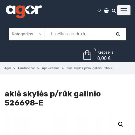
0
Krepšelis
0,00
€
Agor
Parduotuvė
Apšvietimas
aklė skylės p/rūk galinio 526698-E
aklė skylės p/rūk galinio
526698-E