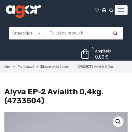
0
Krepšelis
0,00
€
Agor
Parduotuvė
Kitos prekės žemės ūkiui
Alyva EP-2 Avialith 0,4kg. (4733504)
Alyva EP-2 Avialith 0,4kg.
(4733504)