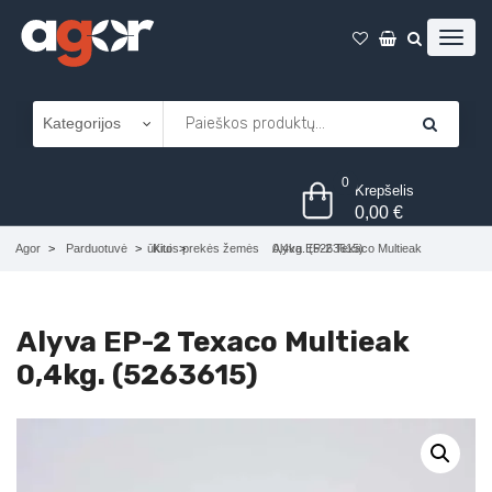
0
Krepšelis
0,00
€
Agor
Parduotuvė
Kitos prekės žemės ūkiui
Alyva EP-2 Texaco Multieak 0,4kg. (5263615)
Alyva EP-2 Texaco Multieak
0,4kg. (5263615)