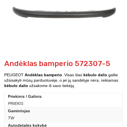
Andėklas bamperio 572307-5
PEUGEOT
Andėklas bamperio
. Visas šias
kėbulo dalis
galite
užsisakyti mūsų parduotuvėje, o jei jų sandėlyje nėra, reikiamas
kėbulo dalis
užsakome iš savo tiekėjų.
Priekinis / Galinis
PRIEKIS
Gamintojas
TW
Autodetalės kokybė