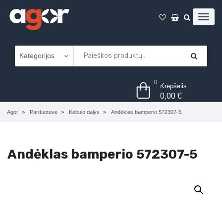
0
Krepšelis
0,00
€
Agor
Parduotuvė
Kėbulo dalys
Andėklas bamperio 572307-5
Andėklas bamperio 572307-5