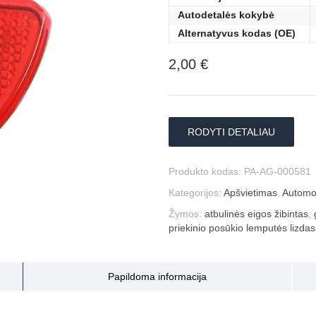
Autodetalės kokybė
Alternatyvus kodas (OE)
2,00
€
RODYTI DETALIAU
Produkto kodas:
PA-AG-000581
Kategorijos:
Apšvietimas
,
Automob
Žymos:
atbulinės eigos žibintas
,
priekinio posūkio lemputės lizdas
Papildoma informacija