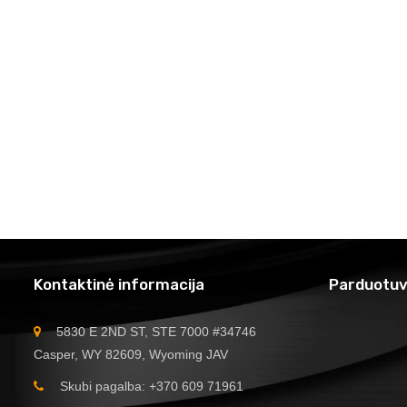
Kontaktinė informacija
Parduotuv
5830 E 2ND ST, STE 7000 #34746
Casper, WY 82609, Wyoming JAV
Skubi pagalba: +370 609 71961