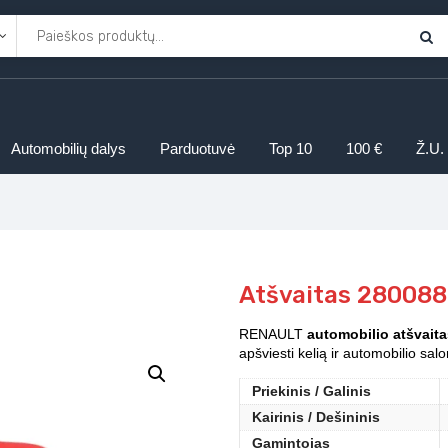
Automobilių dalys
Parduotuvė
Top 10
100 €
Ž.U.
Atšvaitas 280088
RENAULT
automobilio atšvaita
apšviesti kelią ir automobilio sal
Priekinis / Galinis
Kairinis / Dešininis
Gamintojas