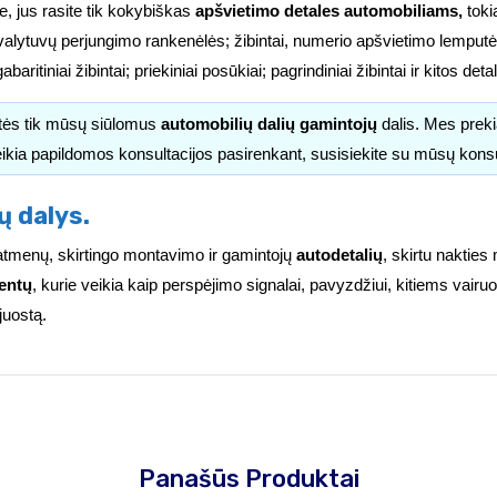
e, jus rasite tik kokybiškas
apšvietimo detales automobiliams,
tokia
valytuvų perjungimo rankenėlės; žibintai, numerio apšvietimo lemputės
i; gabaritiniai žibintai; priekiniai posūkiai; pagrindiniai žibintai ir kitos d
itės tik mūsų siūlomus
automobilių dalių gamintojų
dalis. Mes pre
ikia papildomos konsultacijos pasirenkant, susisiekite su mūsų kons
ų dalys.
ų matmenų, skirtingo montavimo ir gamintojų
autodetalių
, skirtu nakties
entų
, kurie veikia kaip perspėjimo signalai, pavyzdžiui, kitiems vai
juostą.
Panašūs Produktai