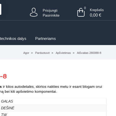
0
Krepšelis
Prisijungti
0,00
€
Pasirinkite
 technikos dalys
Partneriams
Agor
Parduotuvė
Apšvietimas
Atšvaitas 280088-8
-8
s
ir kitos autodetalės, skirtos nakties metu ir esant blogam orui
oną bei kiti apšvietimo komponentai.
GALAS
DEŠINĖ
TW