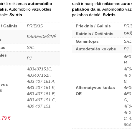
ipirkti reikiamas
automobilio
rasti ir nusipirkti reikiamas
auto
alis
. Automobilio važiuoklės
pakabos dalis
. Automobilio važ
talė:
Svirtis
pakabos detalė:
Svirtis
 / Galinis
PRIEKIS
Priekinis / Galinis
PRI
Kairinis / Dešininis
DEŠ
KAIRĖ=DEŠINĖ
s
Gamintojas
SRL
jas
SRL
Autodetalės kokybė
PJ
lės
4F0
PJ
H,
4B3407151C,
4F0
4B3407151F,
4F0
4B3 407 151 A,
B,
yvus
4B3 407 151 K,
Alternatyvus kodas
4F0
E
4B3 407 151 E,
OE
4F0
4B3 407 151 C,
G,
4B0 407 151
4F0
4F0
2,79
€
C, 
694