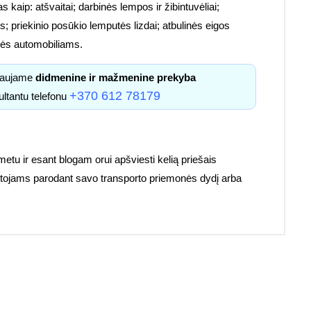
s kaip: atšvaitai; darbinės lempos ir žibintuvėliai;
; priekinio posūkio lemputės lizdai; atbulinės eigos
etalės automobiliams.
kiaujame
didmenine ir mažmenine prekyba
+370 612 78179
ultantu telefonu
 metu ir esant blogam orui apšviesti kelią priešais
ruotojams parodant savo transporto priemonės dydį arba