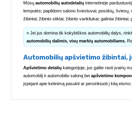
Mūsų
automobilių autodetalių
internetinėje parduotuvėj
lemputės; papildomi salono šviestuvai; posūkių, šviesų, 
žibintai; žibinto stiklai; žibinto varikliukai; galiniai žibinta
» Jei jus domina tik kokybiškos automobilių dalys, rink
automobilių dalimis, visų markių automobiliams.
Re
Automobilių apšvietimo žibintai, j
Apšvietimo detalių
kategorijoje, jus galite rasti įvairi
automobilį ir automobilio saloną bei
apšvietimo kompon
įspėjant apie ketinimą pasukti ar persirikiuoti į kitą eismo 