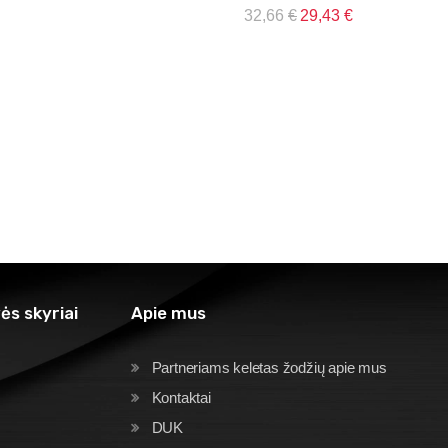
32,66
€
29,43
€
ės skyriai
Apie mus
Partneriams keletas žodžių apie mus
Kontaktai
DUK