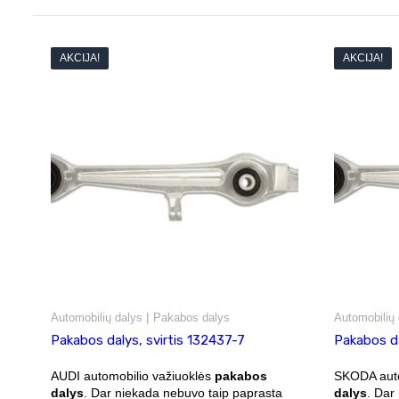
AKCIJA!
AKCIJA!
|
Automobilių dalys
Pakabos dalys
Automobilių 
Pakabos dalys, svirtis 132437-7
Pakabos da
AUDI automobilio važiuoklės
pakabos
SKODA auto
dalys
. Dar niekada nebuvo taip paprasta
dalys
. Dar