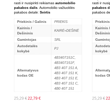
rasti ir nusipirkti reikiamas
automobilio
rasti ir nus
pakabos dalis
. Automobilio važiuoklės
pakabos d
pakabos detalė:
Svirtis
pakabos de
Priekinis / Galinis
PRIEKIS
Priekinis
Kairinis /
Kairinis /
KAIRĖ=DEŠINĖ
Dešininis
Dešinini
Gamintojas
SRL
Gaminto
Autodetalės
Autodeta
PJ
kokybė
kokybė
4B3407151C,
4B3407151F,
4B3 407 151 A,
Alternatyvus
Alternat
4B3 407 151 K,
kodas OE
kodas O
4B3 407 151 E,
4B3 407 151 C,
4B0 407 151
25,29
€
22,79
€
25,29
€
2