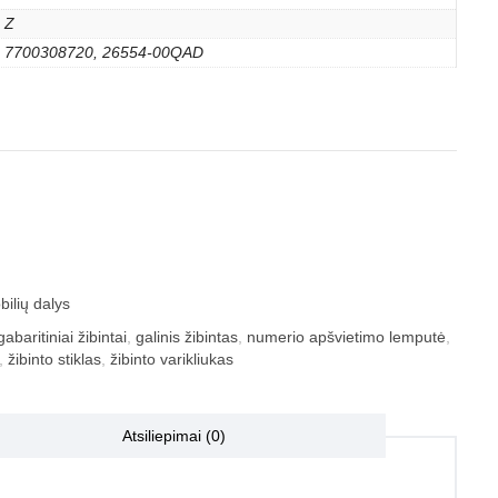
Z
7700308720, 26554-00QAD
ilių dalys
gabaritiniai žibintai
,
galinis žibintas
,
numerio apšvietimo lemputė
,
,
žibinto stiklas
,
žibinto varikliukas
Atsiliepimai (0)