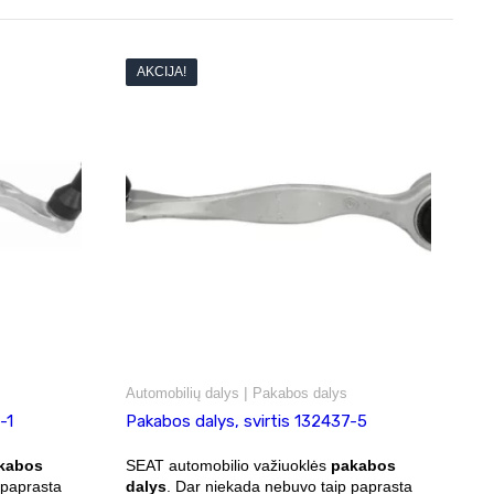
AKCIJA!
|
Automobilių dalys
Pakabos dalys
-1
Pakabos dalys, svirtis 132437-5
kabos
SEAT automobilio važiuoklės
pakabos
 paprasta
dalys
. Dar niekada nebuvo taip paprasta