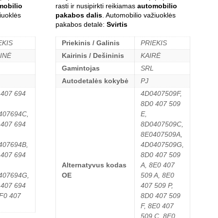
mobilio
rasti ir nusipirkti reikiamas
automobilio
iuoklės
pakabos dalis
. Automobilio važiuoklės
pakabos detalė:
Svirtis
EKIS
Priekinis / Galinis
PRIEKIS
INĖ
Kairinis / Dešininis
KAIRĖ
Gamintojas
SRL
Autodetalės kokybė
PJ
 407 694
4D0407509F,
8D0 407 509
407694C,
E,
 407 694
8D0407509C,
8E0407509A,
407694B,
4D0407509G,
 407 694
8D0 407 509
Alternatyvus kodas
A, 8E0 407
407694G,
OE
509 A, 8E0
 407 694
407 509 P,
4F0 407
8D0 407 509
F, 8E0 407
509 C, 8E0