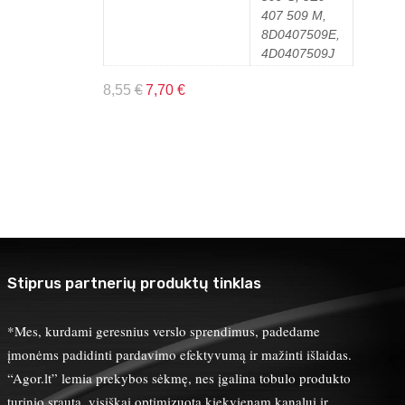
407 509 M,
8D0407509E,
4D0407509J
8,55
€
7,70
€
Stiprus partnerių produktų tinklas
*Mes, kurdami geresnius verslo sprendimus, padedame
įmonėms padidinti pardavimo efektyvumą ir mažinti išlaidas.
“Agor.lt” lemia prekybos sėkmę, nes įgalina tobulo produkto
turinio srautą, visiškai optimizuotą kiekvienam kanalui ir