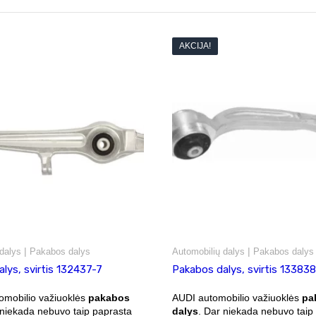
AKCIJA!
|
|
dalys
Pakabos dalys
Automobilių dalys
Pakabos dalys
lys, svirtis 132437-7
Pakabos dalys, svirtis 133838
mobilio važiuoklės
pakabos
AUDI automobilio važiuoklės
pa
 niekada nebuvo taip paprasta
dalys
. Dar niekada nebuvo taip