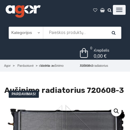
0
Krepšelis
0,00
€
Agor
Parduotuvė
Variklio aušinimo sistema
Aušinimo radiatorius 720608-3
Aušinimo radiatorius 720608-3
PARDAVIMAS!