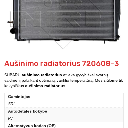
Aušinimo radiatorius 720608-3
SUBARU
aušinimo radiatorius
atlieka gyvybiškai svarbų
vaidmenį palaikant optimalią variklio temperatūrą. Mes siūlome tik
kokybiškus
aušinimo radiatorius
.
Gamintojas
SRL
Autodetalės kokybė
PJ
Alternatyvus kodas (OE)