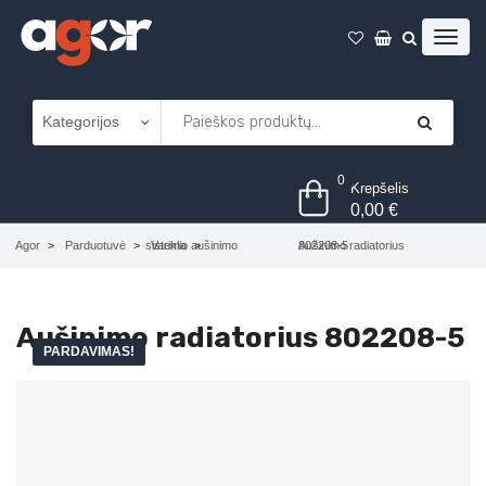
0
Krepšelis
0,00
€
Agor
Parduotuvė
Variklio aušinimo sistema
Aušinimo radiatorius 802208-5
Aušinimo radiatorius 802208-5
PARDAVIMAS!