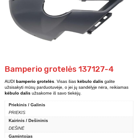
Bamperio grotelės 137127-4
AUDI
bamperio grotelės
. Visas šias
kėbulo dalis
galite
užsisakyti mūsų parduotuvėje, o jei jų sandėlyje nėra, reikiamas
kėbulo dalis
užsakome iš savo tiekėjų.
Priekinis / Galinis
PRIEKIS
Kairinis / Dešininis
DEŠINĖ
Gamintojas