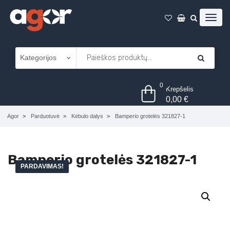
0
Krepšelis
0,00
€
Agor
Parduotuvė
Kėbulo dalys
Bamperio grotelės 321827-1
Bamperio grotelės 321827-1
PARDAVIMAS!