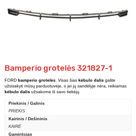
Bamperio grotelės 321827-1
FORD
bamperio grotelės
. Visas šias
kėbulo dalis
galite
užsisakyti mūsų parduotuvėje, o jei jų sandėlyje nėra, reikiamas
kėbulo dalis
užsakome iš savo tiekėjų.
Priekinis / Galinis
PRIEKIS
Kairinis / Dešininis
KAIRĖ
Gamintojas