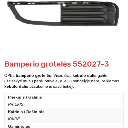
Bamperio grotelės 552027-3
OPEL
bamperio grotelės
. Visas šias
kėbulo dalis
galite
užsisakyti mūsų parduotuvėje, o jei jų sandėlyje nėra, reikiamas
kėbulo dalis
užsakome iš savo tiekėjų.
Priekinis / Galinis
PRIEKIS
Kairinis / Dešininis
KAIRĖ
Gamintojas