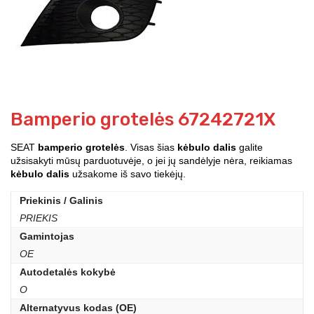
Bamperio grotelės 67242721X
SEAT
bamperio grotelės
. Visas šias
kėbulo dalis
galite
užsisakyti mūsų parduotuvėje, o jei jų sandėlyje nėra, reikiamas
kėbulo dalis
užsakome iš savo tiekėjų.
Priekinis / Galinis
PRIEKIS
Gamintojas
OE
Autodetalės kokybė
O
Alternatyvus kodas (OE)