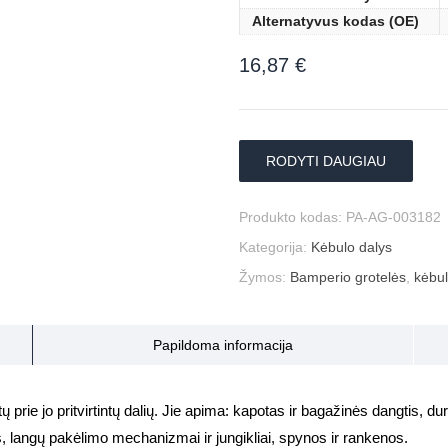
Alternatyvus kodas (OE)
16,87
€
RODYTI DAUGIAU
Produkto kodas:
PA-AG-003182
Kategorija:
Kėbulo dalys
Žymos:
Bamperio grotelės
,
kėbu
Papildoma informacija
prie jo pritvirtintų dalių. Jie apima: kapotas ir bagažinės dangtis, durys
s, langų pakėlimo mechanizmai ir jungikliai, spynos ir rankenos.