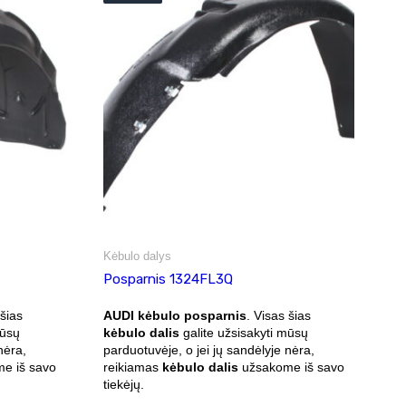
Kėbulo dalys
Posparnis 1324FL3Q
 šias
AUDI kėbulo posparnis
. Visas šias
mūsų
kėbulo dalis
galite užsisakyti mūsų
nėra,
parduotuvėje, o jei jų sandėlyje nėra,
e iš savo
reikiamas
kėbulo dalis
užsakome iš savo
tiekėjų.