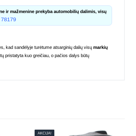
ne ir mažmenine prekyba automobilių dalimis, visų
 78179
s, kad sandėlyje turėtume atsarginių dalių visų
markių
tų pristatyta kuo greičiau, o pačios dalys būtų
AKCIJA!