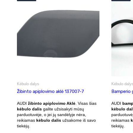
Kėbulo dalys
Kėbulo daly
Žibinto apiplovimo aklė 137007-7
Bamperio 
AUDI
žibinto apiplovimo Aklė
. Visas šias
AUDI
bampe
kėbulo dalis
galite užsisakyti mūsų
kėbulo dal
parduotuvėje, o jei jų sandėlyje nėra,
parduotuvėj
reikiamas
kėbulo dalis
užsakome iš savo
reikiamas
k
tiekėjų.
tiekėjų.