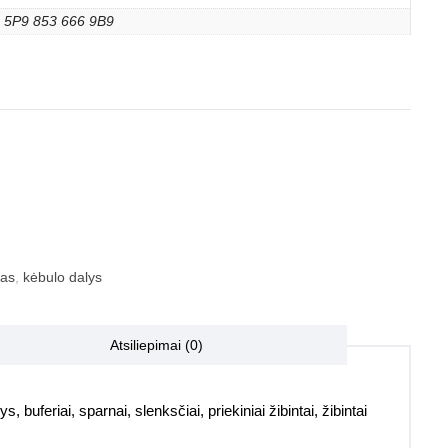
5P9 853 666 9B9
las
,
kėbulo dalys
Atsiliepimai (0)
, buferiai, sparnai, slenksčiai, priekiniai žibintai, žibintai