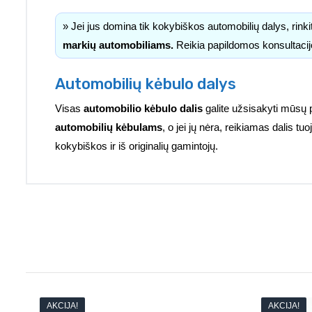
» Jei jus domina tik kokybiškos automobilių dalys, rink
markių automobiliams.
Reikia papildomos konsultacij
Automobilių kėbulo dalys
Visas
automobilio kėbulo dalis
galite užsisakyti mūsų 
automobilių kėbulams
, o jei jų nėra, reikiamas dalis 
kokybiškos ir iš originalių gamintojų.
AKCIJA!
AKCIJA!