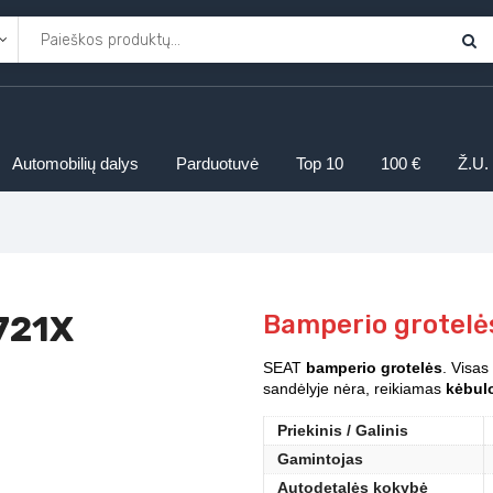
Automobilių dalys
Parduotuvė
Top 10
100 €
Ž.U.
721X
Bamperio grotel
SEAT
bamperio grotelės
. Visas
sandėlyje nėra, reikiamas
kėbulo
Priekinis / Galinis
Gamintojas
Autodetalės kokybė