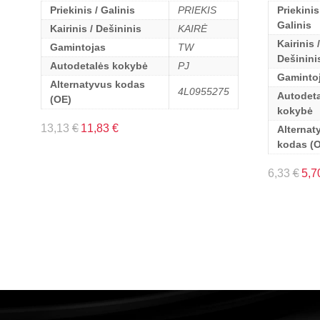
Priekinis / Galinis
PRIEKIS
Priekinis
Galinis
Kairinis / Dešininis
KAIRĖ
Kairinis /
Gamintojas
TW
Dešinini
Autodetalės kokybė
PJ
Gaminto
Alternatyvus kodas
4L0955275
Autodeta
(OE)
kokybė
13,13
€
11,83
€
Alternat
kodas (
6,33
€
5,7