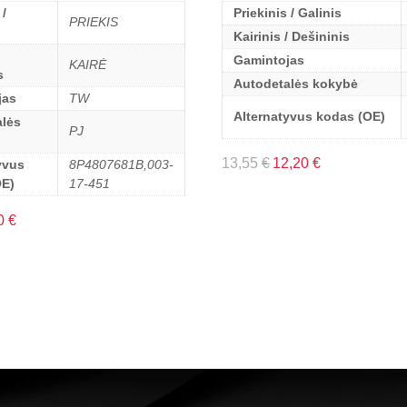
 /
Priekinis / Galinis
PRIEKIS
Kairinis / Dešininis
Gamintojas
KAIRĖ
s
Autodetalės kokybė
jas
TW
Alternatyvus kodas (OE)
lės
PJ
13,55
€
12,20
€
yvus
8P4807681B,003-
OE)
17-451
0
€