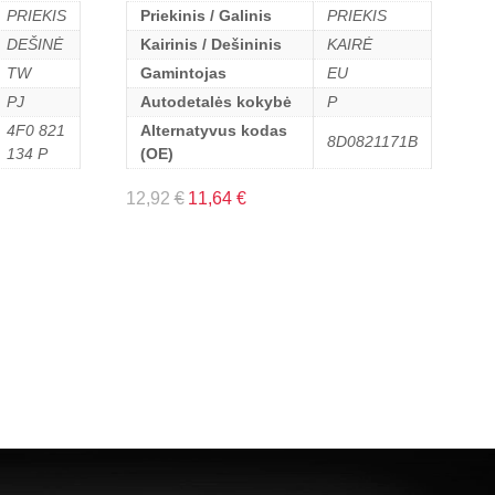
PRIEKIS
Priekinis / Galinis
PRIEKIS
DEŠINĖ
Kairinis / Dešininis
KAIRĖ
TW
Gamintojas
EU
PJ
Autodetalės kokybė
P
4F0 821
Alternatyvus kodas
8D0821171B
134 P
(OE)
12,92
€
11,64
€