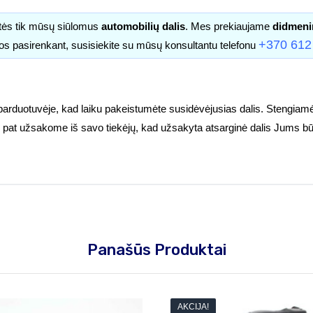
itės tik mūsų siūlomus
automobilių dalis
. Mes prekiaujame
didmeni
+370 612
os pasirenkant, susisiekite su mūsų konsultantu telefonu
parduotuvėje, kad laiku pakeistumėte susidėvėjusias dalis. Stengiamė
tuoj pat užsakome iš savo tiekėjų, kad užsakyta atsarginė dalis Jums bū
Panašūs Produktai
AKCIJA!