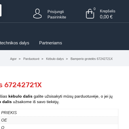
0
Krepšelis
Prisijungti
0,00
€
Pasirinkite
 technikos dalys
Partneriams
Agor
Parduotuvė
Kėbulo dalys
Bamperio grotelės 67242721X
ės 67242721X
 šias
kėbulo dalis
galite užsisakyti mūsų parduotuvėje, o jei jų
 dalis
užsakome iš savo tiekėjų.
PRIEKIS
OE
O