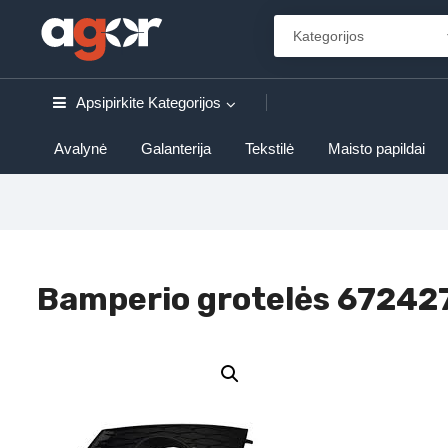
Apsipirkite
Kategorijos
Avalynė
Galanterija
Tekstilė
Maisto papildai
Bamperio grotelės 67242