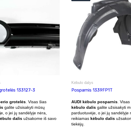
s
Kėbulo dalys
grotelės 133127-3
Posparnis 1339FP1T
rio grotelės
. Visas šias
AUDI kėbulo posparnis
. Visas
is
galite užsisakyti mūsų
kėbulo dalis
galite užsisakyti 
e, o jei jų sandėlyje nėra,
parduotuvėje, o jei jų sandėlyje 
ėbulo dalis
užsakome iš savo
reikiamas
kėbulo dalis
užsakom
tiekėjų.