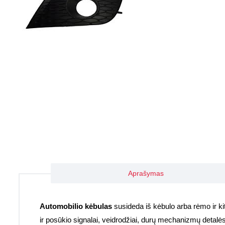
Aprašymas
Automobilio kėbulas
susideda iš kėbulo arba rėmo ir kitų 
ir posūkio signalai, veidrodžiai, durų mechanizmų detalė