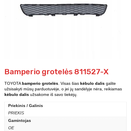
Bamperio grotelės 811527-X
TOYOTA
bamperio grotelės
. Visas šias
kėbulo dalis
galite
užsisakyti mūsų parduotuvėje, o jei jų sandėlyje nėra, reikiamas
kėbulo dalis
užsakome iš savo tiekėjų.
Priekinis / Galinis
PRIEKIS
Gamintojas
OE