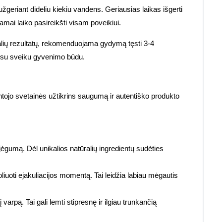
geriant dideliu kiekiu vandens. Geriausias laikas išgerti
mai laiko pasireikšti visam poveikiui.
malių rezultatų, rekomenduojama gydymą tęsti 3-4
u su sveiku gyvenimo būdu.
ntojo svetainės užtikrins saugumą ir autentiško produkto
ėgumą. Dėl unikalios natūralių ingredientų sudėties
oliuoti ejakuliacijos momentą. Tai leidžia labiau mėgautis
varpą. Tai gali lemti stipresnę ir ilgiau trunkančią