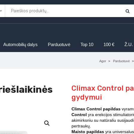
Automobilių dalys
Parduotuvė
Top 10
100 €
Ž.U.
Agor
Parduotuvė
riešlaikinės
Climax Control pap
gydymui
Climax Control papildas
vyrams
Control
yra erekcijos stimuliator
akimirksniu su natūraliu susijau
pertraukų.
Maisto papildas
yra universalus