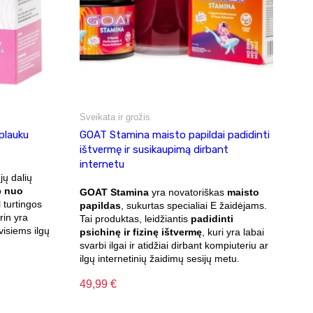
Sveikata ir grožis
plauku
GOAT Stamina maisto papildai padidinti
ištvermę ir susikaupimą dirbant
internetu
ų dalių
o
nuo
GOAT Stamina
yra novatoriškas
maisto
l turtingos
papildas
, sukurtas specialiai E žaidėjams.
rin yra
Tai produktas, leidžiantis
padidinti
visiems ilgų
psichinę ir fizinę ištvermę
, kuri yra labai
svarbi ilgai ir atidžiai dirbant kompiuteriu ar
ilgų internetinių žaidimų sesijų metu.
49,99
€