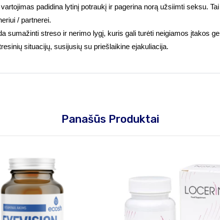
rtojimas padidina lytinį potraukį ir pagerina norą užsiimti seksu. Tai 
riui / partnerei.
 sumažinti streso ir nerimo lygį, kuris gali turėti neigiamos įtakos ge
resinių situacijų, susijusių su priešlaikine ejakuliacija.
Panašūs Produktai