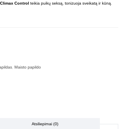
Climax Control
teikia puikų seksą, tonizuoja sveikatą ir kūną.
apildas
,
Maisto papildo
Atsiliepimai (0)