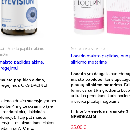
|
|
dai
Maisto papildai akims
Nuo plauku slinkimo
rožis
Locerin maisto papildas, nuo 
maisto papildas akims,
slinkimo moterims
regėjimui
Locerin
yra daugelio sudedamųj
maisto papildas
, kuris apsaug
maisto papildas akims,
plaukų slinkimo moterims
. Dė
regėjimui
. OKSIDACINEI
formulės su 16 ingredientų Loce
unikalus produktas, kuris patiks 
dienos dozės sudėtyje yra net
ir sveikų plaukų mėgėjams.
ino bei 4 mg zeaksantino (šie
Pirkite 3 vienetus ir gaukite 3
i randami akių tinklainės
NEMOKAMAI!
 dėmėje). Taip pat
maisto
ėtyje – astaksantinas, cinkas,
25,00
€
vitaminai A, C ir E.