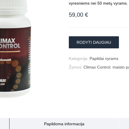
vyresniems nei 50 metų vyrams.
59,00
€
RODYTI DAUGIAU
Kategorija:
Papildai vyrams
Žymos:
Climax Control
,
maisto p
Papildoma informacija