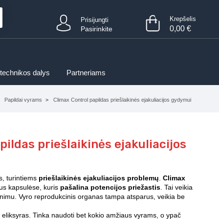
Krepšelis
Prisijungti
0,00
€
Pasirinkite
 technikos dalys
Partneriams
Papildai vyrams
Climax Control papildas priešlaikinės ejakuliacijos gydymui
ildas priešlaikinės ejakuliacijos
, turintiems
priešlaikinės ejakuliacijos problemų
.
Climax
ius kapsulėse, kuris
pašalina potencijos priežastis
. Tai veikia
dinimu. Vyro reprodukcinis organas tampa atsparus, veikia be
 eliksyras. Tinka naudoti bet kokio amžiaus vyrams, o ypač