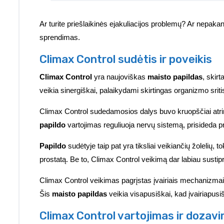
Ar turite priešlaikinės ejakuliacijos problemų? Ar nepa
sprendimas.
Climax Control sudėtis ir poveikis
Climax Control
yra naujoviškas
maisto papildas
, skirt
veikia sinergiškai, palaikydami skirtingas organizmo sriti
Climax Control sudedamosios dalys buvo kruopščiai atrink
papildo
vartojimas reguliuoja nervų sistemą, prisideda prie
Papildo
sudėtyje taip pat yra tiksliai veikiančių žolelių, 
prostatą. Be to, Climax Control veikimą dar labiau sustipri
Climax Control veikimas pagrįstas įvairiais mechanizmais
Šis
maisto papildas
veikia visapusiškai, kad įvairiapusi
Climax Control vartojimas ir dozav