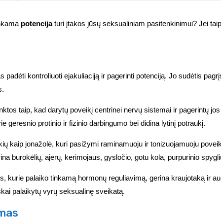
kankama
potencija
turi įtakos jūsų seksualiniam pasitenkinimui? Jei tai
as padėti kontroliuoti ejakuliaciją ir pagerinti potenciją. Jo sudėtis pagr
s.
tos taip, kad darytų poveikį centrinei nervų sistemai ir pagerintų j
 geresnio protinio ir fizinio darbingumo bei didina lytinį potraukį.
tokių kaip jonažolė, kuri pasižymi raminamuoju ir tonizuojamuoju poveiki
na burokėlių, ajerų, kerimojaus, gysločio, gotu kola, purpurinio spygli
, kurie palaiko tinkamą hormonų reguliavimą, gerina kraujotaką ir aud
škai palaikytų vyrų seksualinę sveikatą.
imas