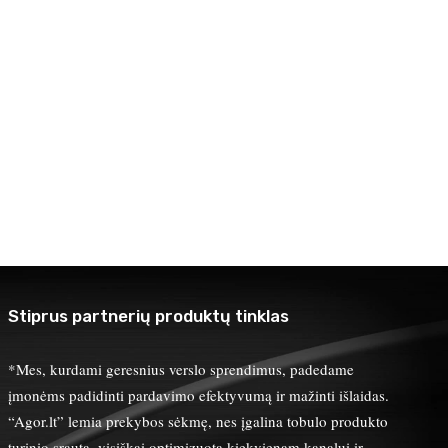
Stiprus partnerių produktų tinklas
*Mes, kurdami geresnius verslo sprendimus, padedame
įmonėms padidinti pardavimo efektyvumą ir mažinti išlaidas.
“Agor.lt” lemia prekybos sėkmę, nes įgalina tobulo produkto
turinio srautą, visiškai optimizuotą kiekvienam kanalui ir