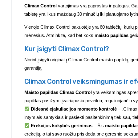
Climax Control
vartojimas yra paprastas ir patogus. Gam
tabletę yra likus maždaug 30 minučių iki planuojamo lyti
Vienoje Climax Control pakuotėje yra 60 tablečių, kurių
mėnesius. Atminkite, kad bet koks
maisto papildas
geri
Kur įsigyti Climax Control?
Norint įsigyti originalų Climax Control maisto papildą, ger
garantiją.
Climax Control veiksmingumas ir 
Maisto papildas Climax Control
yra veiksmingas sprend
papildas pasižymi įvairiapusiu poveikiu, reguliuojančiu v
Didesnė ejakuliacijos momento kontrolė
– „Climax C
intymiais santykiais ir pasiekti pasitenkinimą tiek sau, tie
Erekcijos kokybės gerinimas
– Šis
maisto papilda
erekciją, o tai savo ruožtu prisideda prie geresnio seksua