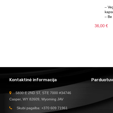
– Veg
kapsu
– Be
36,00
€
Kontaktinė informacija
Parduotuv
5830 E 2ND ST, STE 7000 #34746
Casper, WY 82609, Wyoming JAV
Skubi pagalba: +370 609 71961