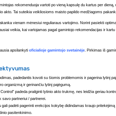
intojas rekomenduoja vartoti po vieną kapsulę du kartus per dieną, už
nio akto. Tai suteikia veikliosioms maisto papildo medžiagoms pakanka
 pakanka vienam mėnesiui reguliaraus vartojimo. Norint pasiekti opti
ausiai veikia, kai vartojamas pagal gamintojo rekomendacijas ir kart
iausia apsilankyti
oficialioje gamintojo svetainėje
. Pirkimas iš gami
efektyvumas
imas, padedantis kovoti su šiomis problemomis ir pagerina lytinį paj
yro organizmą ir gerinančiu lytinį pajėgumą.
ontrol” padeda prailginti lytinio akto trukmę, nes leidžia geriau kontr
k savo partneriui / partnerei.
s
gali padėti pagerinti erekcijos kokybę didindamas kraujo pritekėjimą į 
linio pasitenkinimo.