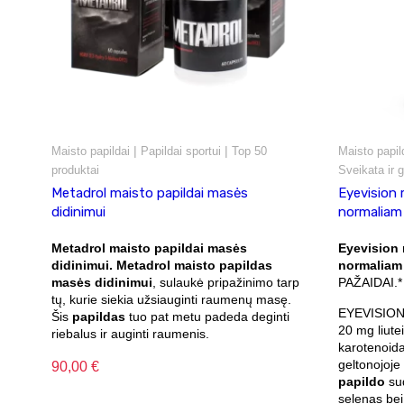
|
|
Maisto papildai
Papildai sportui
Top 50
Maisto papil
produktai
Sveikata ir g
Metadrol maisto papildai masės
Eyevision 
didinimui
normaliam 
Metadrol maisto papildai masės
Eyevision 
didinimui.
Metadrol maisto papildas
normaliam 
masės didinimui
, sulaukė pripažinimo tarp
PAŽAIDAI.*
tų, kurie siekia užsiauginti raumenų masę.
EYEVISION 
Šis
papildas
tuo pat metu padeda deginti
20 mg liute
riebalus ir auginti raumenis.
karotenoida
geltonojoje
90,00
€
papildo
sud
selenas bei 