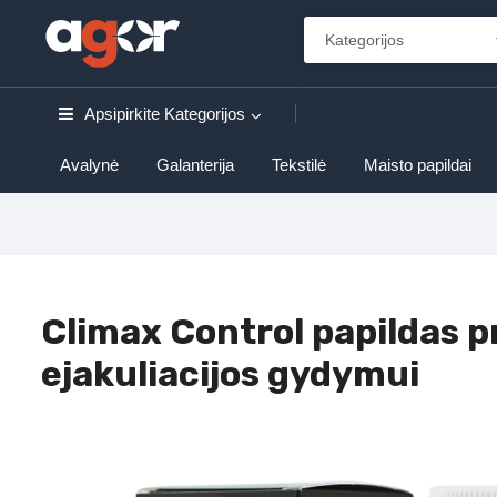
Apsipirkite
Kategorijos
Avalynė
Galanterija
Tekstilė
Maisto papildai
Climax Control papildas p
ejakuliacijos gydymui