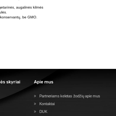
etarinės, augalinės kilmės
lės.
 konservantų, be GMO.
ės skyriai
Apie mus
Partneriams keletas žodžių apie mus
Kontaktai
DUK