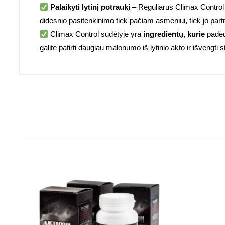
Palaikyti lytinį potraukį
– Reguliarus Climax Control va
didesnio pasitenkinimo tiek pačiam asmeniui, tiek jo partne
Climax Control sudėtyje yra
ingredientų, kurie
padeda
galite patirti daugiau malonumo iš lytinio akto ir išvengti st