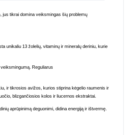
p, jus tikrai domina veiksmingas šių problemų
įsta unikaliu 13 žolelių, vitaminų ir mineralų deriniu, kurie
os veiksmingumą. Reguliarus
u, ir tikrosios avižos, kurios stiprina kėgelio raumenis ir
uočio, blizgančiosios kolos ir liucernos ekstraktai.
inių aprūpinimą deguonimi, didina energiją ir ištvermę.