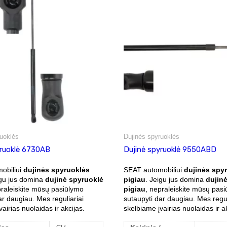
uoklės
Dujinės spyruoklės
yruoklė 6730AB
Dujinė spyruoklė 9550ABD
obiliui
dujinės spyruoklės
SEAT automobiliui
dujinės spy
igu jus domina
dujinė spyruoklė
pigiau
. Jeigu jus domina
dujin
praleiskite mūsų pasiūlymo
pigiau
, nepraleiskite mūsų pas
ar daugiau. Mes reguliariai
sutaupyti dar daugiau. Mes regul
airias nuolaidas ir akcijas.
skelbiame įvairias nuolaidas ir ak