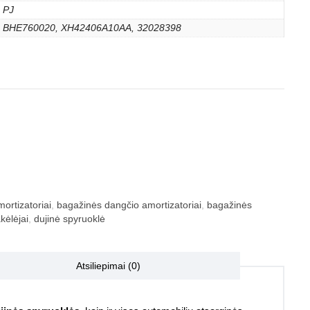
PJ
BHE760020, XH42406A10AA, 32028398
ortizatoriai
,
bagažinės dangčio amortizatoriai
,
bagažinės
kėlėjai
,
dujinė spyruoklė
Atsiliepimai (0)