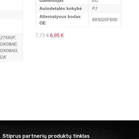
Gamintojas
EU
Autodetalės kokybė
PJ
Alternatyvus kodas
893020F600
OE
7,72
€
6,95
€
27550F,
2K08AE,
42K08AG,
42K
Stiprus partnerių produktų tinklas