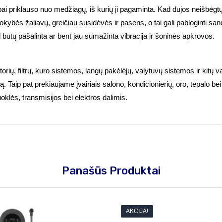
abai priklauso nuo medžiagų, iš kurių ji pagaminta. Kad dujos neišbėgtų
kybės žaliavų, greičiau susidėvės ir pasens, o tai gali pabloginti san
 kad būtų pašalinta ar bent jau sumažinta vibracija ir šoninės apkrovos.
orių, filtrų, kuro sistemos, langų pakėlėjų, valytuvų sistemos ir kitų var
ą. Taip pat prekiaujame įvairiais salono, kondicionierių, oro, tepalo b
uoklės, transmisijos bei elektros dalimis.
Panašūs Produktai
AKCIJA!