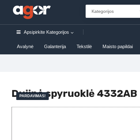
Apsipirkite
Kategorijos
Avalynė
Galanterija
Tekstilė
Maisto papildai
Dujinė spyruoklė 4332AB
PARDAVIMAS!