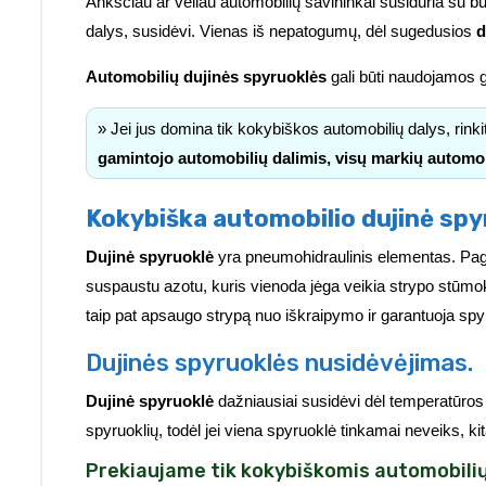
Anksčiau ar vėliau automobilių savininkai susiduria su b
dalys, susidėvi. Vienas iš nepatogumų, dėl sugedusios
d
Automobilių dujinės spyruoklės
gali būti naudojamos g
» Jei jus domina tik kokybiškos automobilių dalys, rink
gamintojo automobilių dalimis, visų markių automo
Kokybiška automobilio dujinė spy
Dujinė spyruoklė
yra pneumohidraulinis elementas. Pa
suspaustu azotu, kuris vienoda jėga veikia strypo stūmok
taip pat apsaugo strypą nuo iškraipymo ir garantuoja spy
Dujinės spyruoklės nusidėvėjimas.
Dujinė spyruoklė
dažniausiai susidėvi dėl temperatūros
spyruoklių, todėl jei viena spyruoklė tinkamai neveiks, ki
Prekiaujame tik kokybiškomis automobilių