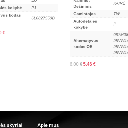
jas
EU
Kairinis /
KAIRĖ
Dešininis
alės kokybė
PJ
Gamintojas
TW
yvus kodas
6L6827550B
Autodetalės
P
kokybė
0
€
087M08
Alternatyvus
95VW44
kodas OE
95VW4
95VW4
6,00
€
5,46
€
ės skyriai
Apie mus