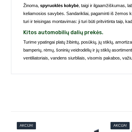
Žinoma,
spyruoklės kokybė
, taigi ir ilgaamžiškumas, l
keliamosios savybės. Sandarikliai, pagaminti iš žemos ko
turi ir teisingas montavimas: ji turi būti pritvirtinta taip,
Kitos automobilių dalių prekės.
Turime ypatingai platų žibintų, posūkių, jų stiklų, amortizat
bamperių, rėmų, šoninių veidrodėlių ir jų stiklų asortiment
ventiliatoriais, vandens siurbliais, visomis pakabos, važi
AKCIJA!
AKCIJA!