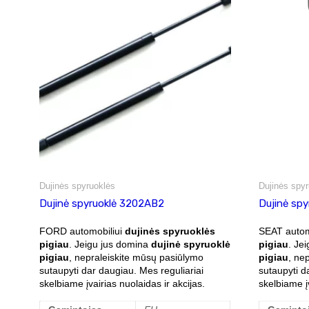
Dujinės spyruoklės
Dujinės spyr
Dujinė spyruoklė 3202AB2
Dujinė sp
FORD automobiliui
dujinės spyruoklės
SEAT autom
pigiau
. Jeigu jus domina
dujinė spyruoklė
pigiau
. Je
pigiau
, nepraleiskite mūsų pasiūlymo
pigiau
, ne
sutaupyti dar daugiau. Mes reguliariai
sutaupyti d
skelbiame įvairias nuolaidas ir akcijas.
skelbiame įv