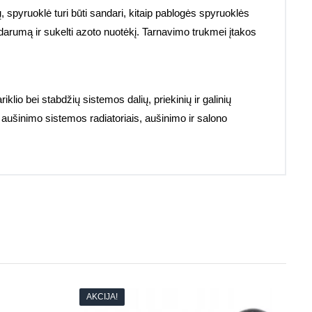
, spyruoklė turi būti sandari, kitaip pablogės spyruoklės
darumą ir sukelti azoto nuotėkį. Tarnavimo trukmei įtakos
iklio bei stabdžių sistemos dalių, priekinių ir galinių
ei aušinimo sistemos radiatoriais, aušinimo ir salono
AKCIJA!