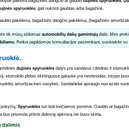
ūtinybe pakeisti bagažinės dangčio ar gaubto
dujines spyruokles
.
Du
ujinės spyruoklės
, gali nukristi gaubtas arba bagažinė.
aubto pakėlimui, bagažinės dangčio pakėlimui, (bagažinės amortizator
itės tik mūsų siūlomas
automobilių dalių gamintojų
dalis. Mes pre
biliams.
Reikia papildomos konsultacijos pasirenkant, susisiekite s
ruoklė.
grindinės
dujinės spyruoklės
dalys yra sandarus cilindras ir stūmokl
lį, stūmoklio plotas skirtinguose galuose yra nevienodas, strypo pus
ruoklės amortizacines savybes. Sandarikliai apsaugo nuo azoto nuotėk
 pokyčių.
Spyruoklės
turi būti keičiamos poromis. Gaubto ar bagažinės
ta bus priversta priimti didesnę apkrovą nei buvo skirta.
 dalimis