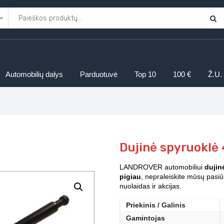
Automobilių dalys
Parduotuvė
Top 10
100 €
Ž.U.
Dujinė spyruoklė
LANDROVER automobiliui
dujin
pigiau
, nepraleiskite mūsų pasiū
nuolaidas ir akcijas.
Priekinis / Galinis
Gamintojas