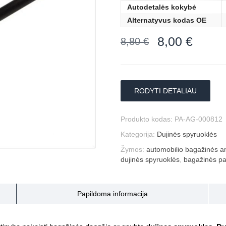
Autodetalės kokybė
Alternatyvus kodas OE
8,00
€
8,80
€
RODYTI DETALIAU
Produkto kodas:
PA-AG-000812
Kategorija:
Dujinės spyruoklės
Žymos:
automobilio bagažinės am
dujinės spyruoklės
,
bagažinės pa
Papildoma informacija