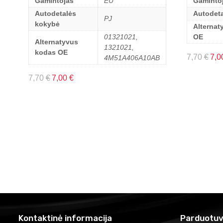
Gamintojas
EU
Gaminto
Autodetalės
Autodet
PJ
kokybė
Alternat
01321021,
OE
Alternatyvus
1321021,
kodas OE
7,70
€
7,0
4M51A406A10AB
7,70
€
7,00
€
Kontaktinė informacija
Parduotuv