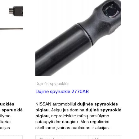
Dujinės spyruoklės
Dujinė spyruoklė 2770AB
ruoklės
NISSAN automobiliui
dujinės spyruoklės
ė spyruoklė
pigiau
. Jeigu jus domina
dujinė spyruoklė
iūlymo
pigiau
, nepraleiskite mūsų pasiūlymo
iariai
sutaupyti dar daugiau. Mes reguliariai
cijas.
skelbiame įvairias nuolaidas ir akcijas.