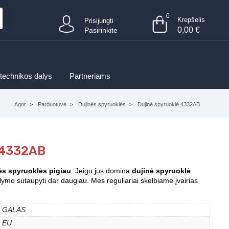
0
Krepšelis
Prisijungti
0,00
€
Pasirinkite
 technikos dalys
Partneriams
Agor
Parduotuvė
Dujinės spyruoklės
Dujinė spyruoklė 4332AB
 4332AB
ės spyruoklės pigiau
. Jeigu jus domina
dujinė spyruoklė
lymo sutaupyti dar daugiau. Mes reguliariai skelbiame įvairias
GALAS
EU