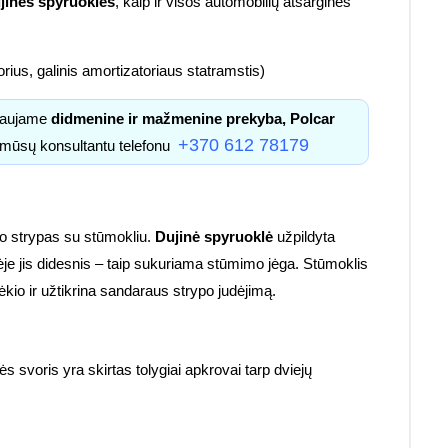
jinės spyruoklės
, kaip ir visos automobilių atsarginės
ius, galinis amortizatoriaus statramstis)
kiaujame
didmenine ir mažmenine prekyba, Polcar
+370 612 78179
u mūsų konsultantu telefonu
io strypas su stūmokliu.
Dujinė spyruoklė
užpildyta
ėje jis didesnis – taip sukuriama stūmimo jėga. Stūmoklis
io ir užtikrina sandaraus strypo judėjimą.
 svoris yra skirtas tolygiai apkrovai tarp dviejų