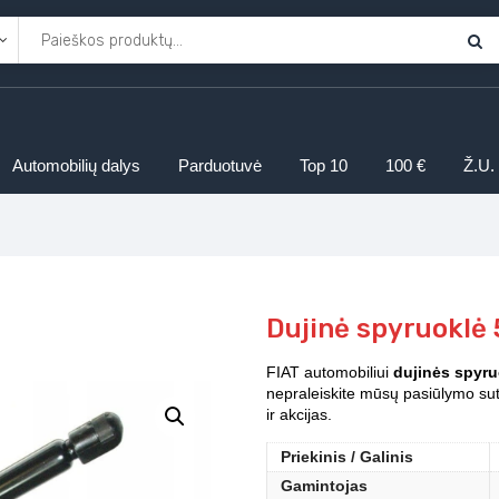
Automobilių dalys
Parduotuvė
Top 10
100 €
Ž.U.
Dujinė spyruoklė
FIAT automobiliui
dujinės spyru
nepraleiskite mūsų pasiūlymo sut
ir akcijas.
Priekinis / Galinis
Gamintojas