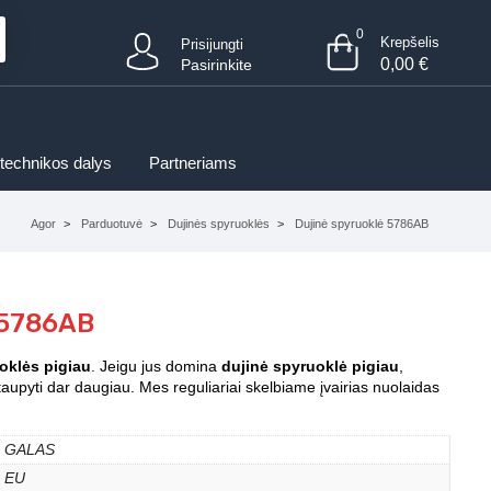
0
Krepšelis
Prisijungti
0,00
€
Pasirinkite
 technikos dalys
Partneriams
Agor
Parduotuvė
Dujinės spyruoklės
Dujinė spyruoklė 5786AB
 5786AB
oklės pigiau
. Jeigu jus domina
dujinė spyruoklė pigiau
,
aupyti dar daugiau. Mes reguliariai skelbiame įvairias nuolaidas
GALAS
EU