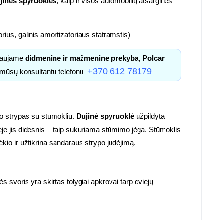
jinės spyruoklės
, kaip ir visos automobilių atsarginės
ius, galinis amortizatoriaus statramstis)
kiaujame
didmenine ir mažmenine prekyba, Polcar
+370 612 78179
u mūsų konsultantu telefonu
io strypas su stūmokliu.
Dujinė spyruoklė
užpildyta
ėje jis didesnis – taip sukuriama stūmimo jėga. Stūmoklis
io ir užtikrina sandaraus strypo judėjimą.
 svoris yra skirtas tolygiai apkrovai tarp dviejų