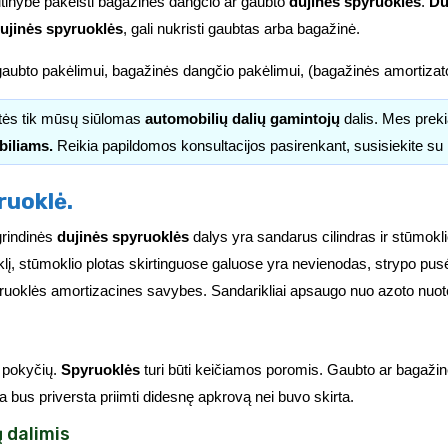
ūtinybe pakeisti bagažinės dangčio ar gaubto
dujines spyruokles
.
Du
ujinės spyruoklės
, gali nukristi gaubtas arba bagažinė.
aubto pakėlimui, bagažinės dangčio pakėlimui, (bagažinės amortizator
itės tik mūsų siūlomas
automobilių dalių gamintojų
dalis. Mes pre
biliams.
Reikia papildomos konsultacijos pasirenkant, susisiekite s
ruoklė.
grindinės
dujinės spyruoklės
dalys yra sandarus cilindras ir stūmokl
lį, stūmoklio plotas skirtinguose galuose yra nevienodas, strypo pus
ruoklės amortizacines savybes. Sandarikliai apsaugo nuo azoto nuotėk
 pokyčių.
Spyruoklės
turi būti keičiamos poromis. Gaubto ar bagažinės
ta bus priversta priimti didesnę apkrovą nei buvo skirta.
 dalimis