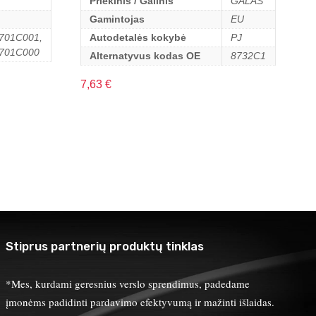
Priekinis / Galinis
GALAS
Gamintojas
EU
701C001,
Autodetalės kokybė
PJ
701C000
Alternatyvus kodas OE
8732C1
7,63
€
Stiprus partnerių produktų tinklas
*Mes, kurdami geresnius verslo sprendimus, padedame
įmonėms padidinti pardavimo efektyvumą ir mažinti išlaidas.