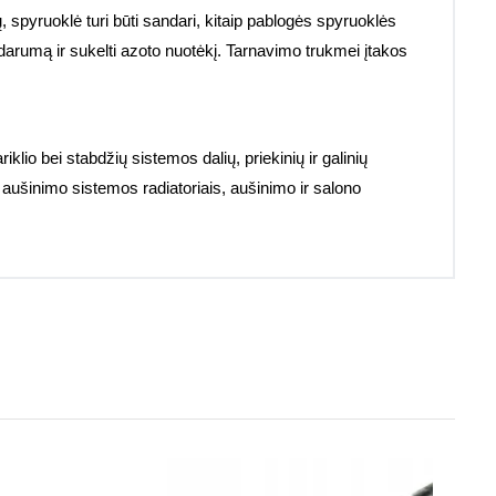
, spyruoklė turi būti sandari, kitaip pablogės spyruoklės
darumą ir sukelti azoto nuotėkį. Tarnavimo trukmei įtakos
iklio bei stabdžių sistemos dalių, priekinių ir galinių
ei aušinimo sistemos radiatoriais, aušinimo ir salono