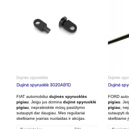
Dujinės spyruoklės
Dujinės spyr
Dujinė spyruoklė 3020AB1D
Dujinė sp
FIAT automobiliui
dujinės spyruoklės
FORD autom
pigiau
. Jeigu jus domina
dujinė spyruoklė
pigiau
. Je
pigiau
, nepraleiskite mūsų pasiūlymo
pigiau
, ne
sutaupyti dar daugiau. Mes reguliariai
sutaupyti d
skelbiame įvairias nuolaidas ir akcijas.
skelbiame įv