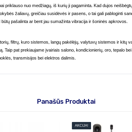
abai priklauso nuo medžiagų, iš kurių ji pagaminta. Kad dujos neišbėgtų
kybės žaliavų, greičiau susidėvės ir pasens, o tai gali pabloginti san
 kad būtų pašalinta ar bent jau sumažinta vibracija ir šoninės apkrovos.
orių, filtrų, kuro sistemos, langų pakėlėjų, valytuvų sistemos ir kitų var
ą. Taip pat prekiaujame įvairiais salono, kondicionierių, oro, tepalo b
uoklės, transmisijos bei elektros dalimis.
Panašūs Produktai
AKCIJA!