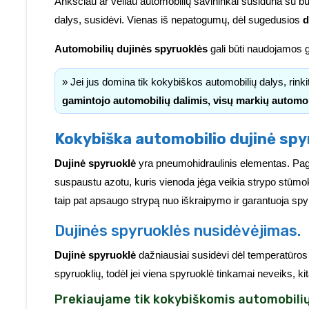
Anksčiau ar vėliau automobilių savininkai susiduria su b
dalys, susidėvi. Vienas iš nepatogumų, dėl sugedusios
d
Automobilių dujinės spyruoklės
gali būti naudojamos g
» Jei jus domina tik kokybiškos automobilių dalys, rink
gamintojo automobilių dalimis, visų markių automo
Kokybiška automobilio dujinė spy
Dujinė spyruoklė
yra pneumohidraulinis elementas. Pa
suspaustu azotu, kuris vienoda jėga veikia strypo stūmok
taip pat apsaugo strypą nuo iškraipymo ir garantuoja spy
Dujinės spyruoklės nusidėvėjimas.
Dujinė spyruoklė
dažniausiai susidėvi dėl temperatūros
spyruoklių, todėl jei viena spyruoklė tinkamai neveiks, ki
Prekiaujame tik kokybiškomis automobilių