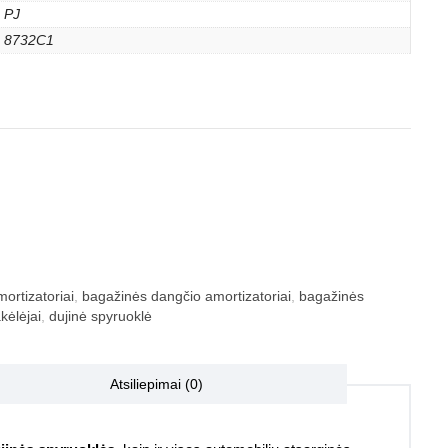
PJ
8732C1
ortizatoriai
,
bagažinės dangčio amortizatoriai
,
bagažinės
kėlėjai
,
dujinė spyruoklė
Atsiliepimai (0)