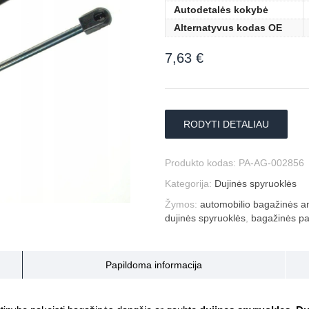
Autodetalės kokybė
Alternatyvus kodas OE
7,63
€
RODYTI DETALIAU
Produkto kodas:
PA-AG-002856
Kategorija:
Dujinės spyruoklės
Žymos:
automobilio bagažinės am
dujinės spyruoklės
,
bagažinės pa
Papildoma informacija