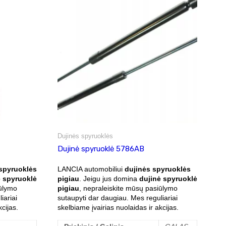
Dujinės spyruoklės
Dujinė spyruoklė 5786AB
 spyruoklės
LANCIA automobiliui
dujinės spyruoklės
ė spyruoklė
pigiau
. Jeigu jus domina
dujinė spyruoklė
iūlymo
pigiau
, nepraleiskite mūsų pasiūlymo
iariai
sutaupyti dar daugiau. Mes reguliariai
cijas.
skelbiame įvairias nuolaidas ir akcijas.