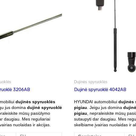
uoklės
Dujinės spyruoklės
yruoklė 3206AB
Dujinė spyruoklė 4042AB
obiliui
dujinės spyruoklės
HYUNDAI automobiliui
dujinės
igu jus domina
dujinė spyruoklė
pigiau
. Jeigu jus domina
dujin
praleiskite mūsų pasiūlymo
pigiau
, nepraleiskite mūsų pas
ar daugiau. Mes reguliariai
sutaupyti dar daugiau. Mes regul
airias nuolaidas ir akcijas.
skelbiame įvairias nuolaidas ir ak