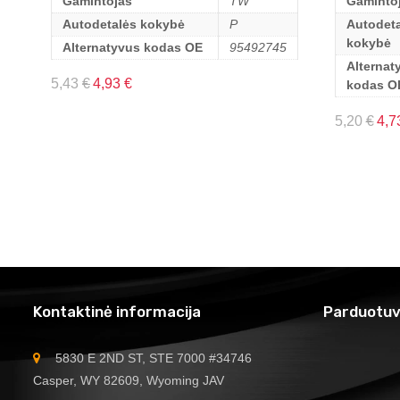
Gamintojas
TW
Gaminto
Autodetalės kokybė
P
Autodeta
kokybė
Alternatyvus kodas OE
95492745
Alternat
5,43
€
4,93
€
kodas O
5,20
€
4,7
Kontaktinė informacija
Parduotuv
5830 E 2ND ST, STE 7000 #34746
Casper, WY 82609, Wyoming JAV