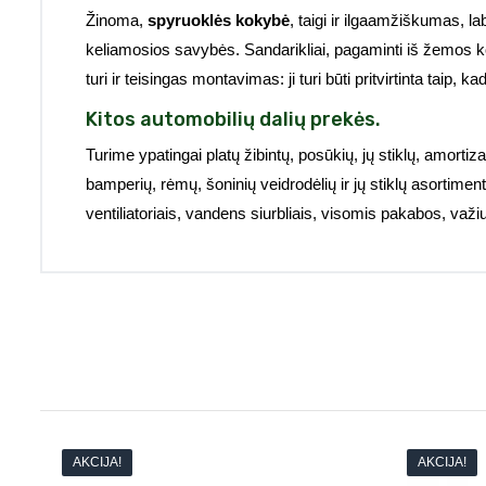
Žinoma,
spyruoklės kokybė
, taigi ir ilgaamžiškumas, l
keliamosios savybės. Sandarikliai, pagaminti iš žemos ko
turi ir teisingas montavimas: ji turi būti pritvirtinta taip,
Kitos automobilių dalių prekės.
Turime ypatingai platų žibintų, posūkių, jų stiklų, amortizat
bamperių, rėmų, šoninių veidrodėlių ir jų stiklų asortiment
ventiliatoriais, vandens siurbliais, visomis pakabos, važi
AKCIJA!
AKCIJA!