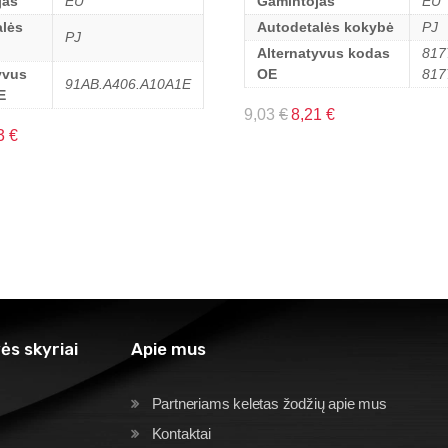
jas
EU
Gamintojas
EU
lės
Autodetalės kokybė
PJ
PJ
Alternatyvus kodas
817
yvus
OE
817
91AB.A406.A10A1E
E
9,03
€
8,21
€
3
€
ės skyriai
Apie mus
Partneriams keletas žodžių apie mus
Kontaktai