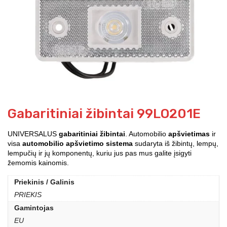
Gabaritiniai žibintai 99LO201E
UNIVERSALUS
gabaritiniai žibintai
. Automobilio
apšvietimas
ir
visa
automobilio apšvietimo sistema
sudaryta iš žibintų, lempų,
lempučių ir jų komponentų, kuriu jus pas mus galite įsigyti
žemomis kainomis.
Priekinis / Galinis
PRIEKIS
Gamintojas
EU