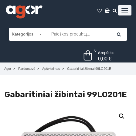
0
Krepšelis
0,00
€
Agor
Parduotuvė
Apšvietimas
Gabaritiniai žibintai 99LO201E
Gabaritiniai žibintai 99LO201E