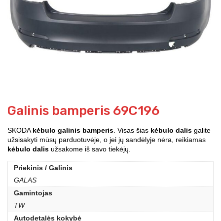
Galinis bamperis 69C196
SKODA
kėbulo galinis bamperis
. Visas šias
kėbulo dalis
galite
užsisakyti mūsų parduotuvėje, o jei jų sandėlyje nėra, reikiamas
kėbulo dalis
užsakome iš savo tiekėjų.
Priekinis / Galinis
GALAS
Gamintojas
TW
Autodetalės kokybė