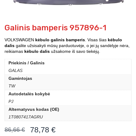
Galinis bamperis 957896-1
VOLKSWAGEN
kėbulo galinis bamperis
. Visas šias
kėbulo
dalis
galite užsisakyti mūsų parduotuvėje, o jei jų sandėlyje nėra,
reikiamas
kėbulo dalis
užsakome iš savo tiekėjų.
Priekinis / Galinis
GALAS
Gamintojas
TW
Autodetalės kokybė
PJ
Alternatyvus kodas (OE)
1T0807417AGRU
78,78
€
86,66
€