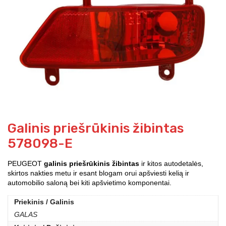
Galinis priešrūkinis žibintas
578098-E
PEUGEOT
galinis priešrūkinis žibintas
ir kitos autodetalės,
skirtos nakties metu ir esant blogam orui apšviesti kelią ir
automobilio saloną bei kiti apšvietimo komponentai.
Priekinis / Galinis
GALAS