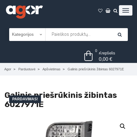
0
Krepšelis
0,00
€
Agor
Parduotuvė
Apšvietimas
Galinis priešrūkinis žibintas 6027971E
Galinis priešrūkinis žibintas
PARDAVIMAS!
6027971E