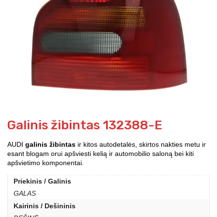
Galinis žibintas 132388-E
AUDI
galinis žibintas
ir kitos autodetalės, skirtos nakties metu ir
esant blogam orui apšviesti kelią ir automobilio saloną bei kiti
apšvietimo komponentai.
Priekinis / Galinis
GALAS
Kairinis / Dešininis