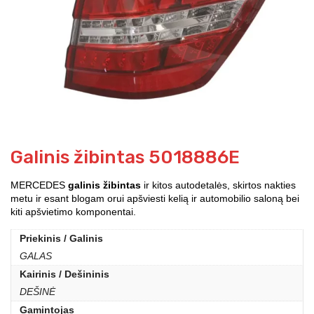
Galinis žibintas 5018886E
MERCEDES
galinis žibintas
ir kitos autodetalės, skirtos nakties
metu ir esant blogam orui apšviesti kelią ir automobilio saloną bei
kiti apšvietimo komponentai.
Priekinis / Galinis
GALAS
Kairinis / Dešininis
DEŠINĖ
Gamintojas