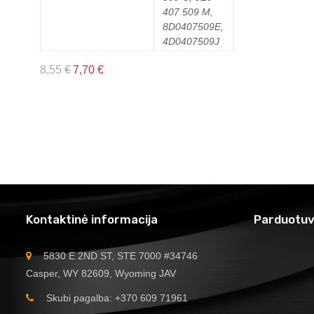
407 509 M,
8D0407509E,
4D0407509J
8,55
€
7,70
€
Kontaktinė informacija
Parduotuv
5830 E 2ND ST, STE 7000 #34746
Casper, WY 82609, Wyoming JAV
Skubi pagalba: +370 609 71961