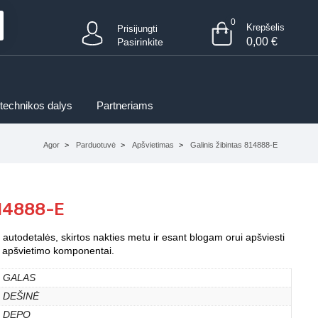
0
Krepšelis
Prisijungti
0,00
€
Pasirinkite
 technikos dalys
Partneriams
Agor
Parduotuvė
Apšvietimas
Galinis žibintas 814888-E
814888-E
s autodetalės, skirtos nakties metu ir esant blogam orui apšviesti
iti apšvietimo komponentai.
GALAS
DEŠINĖ
DEPO