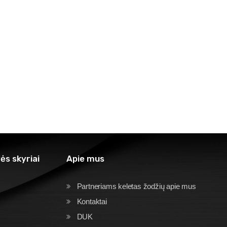
ės skyriai
Apie mus
Partneriams keletas žodžių apie mus
Kontaktai
DUK