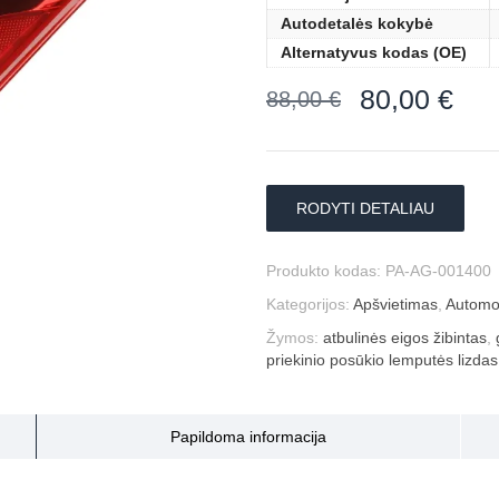
Autodetalės kokybė
Alternatyvus kodas (OE)
80,00
€
88,00
€
RODYTI DETALIAU
Produkto kodas:
PA-AG-001400
Kategorijos:
Apšvietimas
,
Automob
Žymos:
atbulinės eigos žibintas
,
priekinio posūkio lemputės lizdas
Papildoma informacija