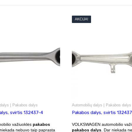
AKCIJA!
|
|
dalys
Pakabos dalys
Automobilių dalys
Pakabos dalys
lys, svirtis 132437-4
Pakabos dalys, svirtis 132437
obilio važiuoklės
pakabos
VOLKSWAGEN automobilio važi
 niekada nebuvo taip paprasta
pakabos dalys
. Dar niekada n