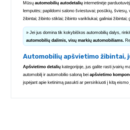
Mūsų
automobilių autodetalių
internetinėje parduotuvėj
lemputės; papildomi salono šviestuvai; posūkių, šviesų, 
žibintai; žibinto stiklai; žibinto varikliukai; galiniai žibinta
» Jei jus domina tik kokybiškos automobilių dalys, rink
automobilių dalimis, visų markių automobiliams.
Re
Automobilių apšvietimo žibintai, j
Apšvietimo detalių
kategorijoje, jus galite rasti įvairi
automobilį ir automobilio saloną bei
apšvietimo kompon
įspėjant apie ketinimą pasukti ar persirikiuoti į kitą eismo 