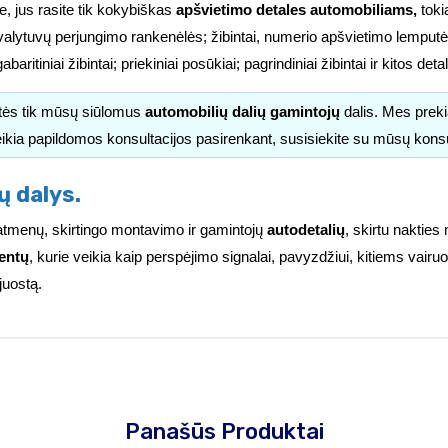
e, jus rasite tik kokybiškas
apšvietimo detales automobiliams,
tokia
valytuvų perjungimo rankenėlės; žibintai, numerio apšvietimo lemputės
i; gabaritiniai žibintai; priekiniai posūkiai; pagrindiniai žibintai ir kitos d
itės tik mūsų siūlomus
automobilių dalių gamintojų
dalis. Mes pre
ikia papildomos konsultacijos pasirenkant, susisiekite su mūsų kons
ų dalys.
ų matmenų, skirtingo montavimo ir gamintojų
autodetalių
, skirtu nakties
entų
, kurie veikia kaip perspėjimo signalai, pavyzdžiui, kitiems vai
juostą.
Panašūs Produktai