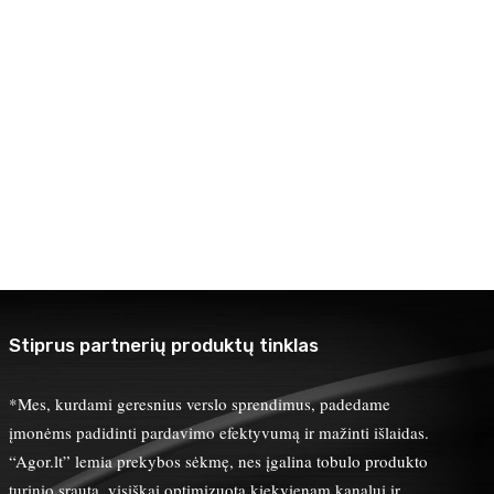
Stiprus partnerių produktų tinklas
*Mes, kurdami geresnius verslo sprendimus, padedame
įmonėms padidinti pardavimo efektyvumą ir mažinti išlaidas.
“Agor.lt” lemia prekybos sėkmę, nes įgalina tobulo produkto
turinio srautą, visiškai optimizuotą kiekvienam kanalui ir