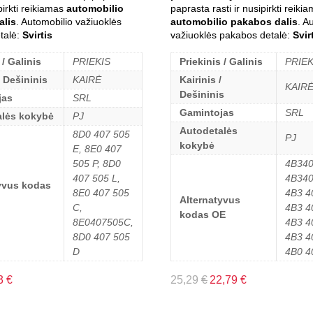
ipirkti reikiamas
automobilio
paprasta rasti ir nusipirkti reiki
alis
. Automobilio važiuoklės
automobilio pakabos dalis
. A
talė:
Svirtis
važiuoklės pakabos detalė:
Svir
 / Galinis
PRIEKIS
Priekinis / Galinis
PRIEK
/ Dešininis
KAIRĖ
Kairinis /
KAIR
Dešininis
jas
SRL
Gamintojas
SRL
alės kokybė
PJ
Autodetalės
8D0 407 505
PJ
kokybė
E, 8E0 407
505 P, 8D0
4B340
407 505 L,
4B340
yvus kodas
8E0 407 505
4B3 4
Alternatyvus
C,
4B3 4
kodas OE
8E0407505C,
4B3 4
8D0 407 505
4B3 4
D
4B0 4
3
€
25,29
€
22,79
€