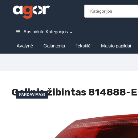
Apsipirkite
Kategorijos
Avalynė
Galanterija
Tekstilė
Maisto papildai
Galinis žibintas 814888-E
PARDAVIMAS!