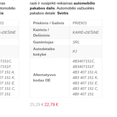
amas
rasti ir nusipirkti reikiamas
automobilio
utomobilio
pakabos dalis
. Automobilio važiuoklės
tis
pakabos detalė:
Svirtis
IS
Priekinis / Galinis
PRIEKIS
Kairinis /
Ė=DEŠINĖ
KAIRĖ=DEŠINĖ
Dešininis
Gamintojas
SRL
Autodetalės
PJ
kokybė
7151C,
4B3407151C,
7151F,
4B3407151F,
07 151 A,
4B3 407 151 A,
Alternatyvus
07 151 K,
4B3 407 151 K,
kodas OE
07 151 E,
4B3 407 151 E,
07 151 C,
4B3 407 151 C,
07 151
4B0 407 151
25,29
€
22,79
€