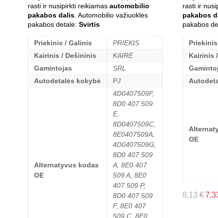
rasti ir nusipirkti reikiamas
automobilio
rasti ir nus
pakabos dalis
. Automobilio važiuoklės
pakabos d
pakabos detalė:
Svirtis
pakabos de
Priekinis / Galinis
PRIEKIS
Priekinis
Kairinis / Dešininis
KAIRĖ
Kairinis 
Gamintojas
SRL
Gaminto
Autodetalės kokybė
PJ
Autodet
4D0407509F,
8D0 407 509
E,
8D0407509C,
Alternat
8E0407509A,
OE
4D0407509G,
8D0 407 509
Alternatyvus kodas
A, 8E0 407
OE
509 A, 8E0
407 509 P,
8,13
€
7,3
8D0 407 509
F, 8E0 407
509 C, 8E0