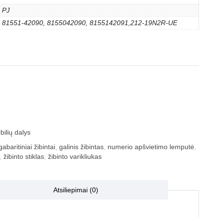
PJ
81551-42090, 8155042090, 8155142091,212-19N2R-UE
ilių dalys
gabaritiniai žibintai
,
galinis žibintas
,
numerio apšvietimo lemputė
,
,
žibinto stiklas
,
žibinto varikliukas
Atsiliepimai (0)