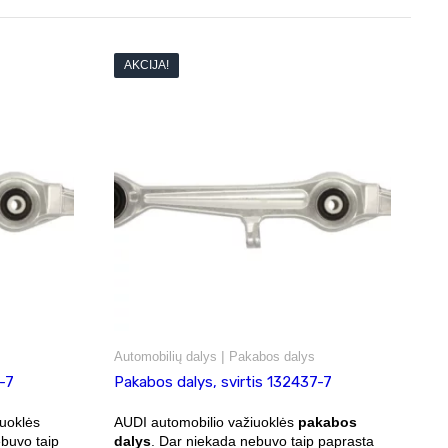
AKCIJA!
|
Automobilių dalys
Pakabos dalys
-7
Pakabos dalys, svirtis 132437-7
uoklės
AUDI automobilio važiuoklės
pakabos
ebuvo taip
dalys
. Dar niekada nebuvo taip paprasta