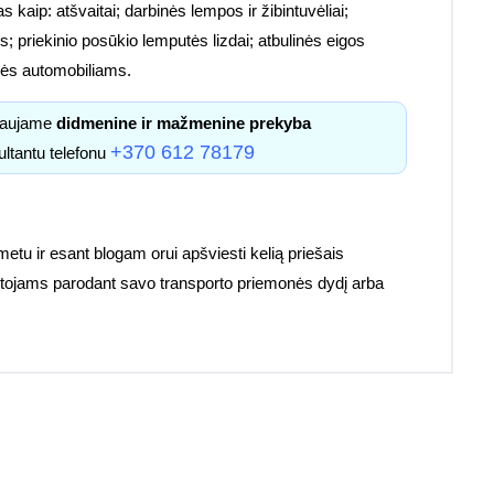
s kaip: atšvaitai; darbinės lempos ir žibintuvėliai;
; priekinio posūkio lemputės lizdai; atbulinės eigos
etalės automobiliams.
kiaujame
didmenine ir mažmenine prekyba
+370 612 78179
ultantu telefonu
 metu ir esant blogam orui apšviesti kelią priešais
ruotojams parodant savo transporto priemonės dydį arba