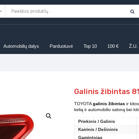
Automobilių dalys
Parduotuvė
Top 10
100 €
Ž.U.
Galinis žibintas 
TOYOTA
galinis žibintas
ir kito
kelią ir automobilio saloną bei k
Priekinis / Galinis
Kairinis / Dešininis
Gamintojas